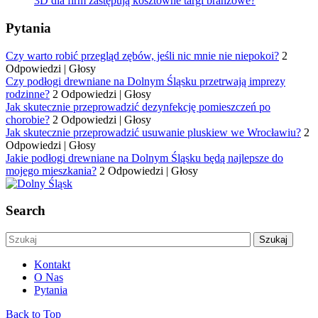
3D dla firm zastępują kosztowne targi branżowe?
Pytania
Czy warto robić przegląd zębów, jeśli nic mnie nie niepokoi?
2
Odpowiedzi
|
Głosy
Czy podłogi drewniane na Dolnym Śląsku przetrwają imprezy
rodzinne?
2 Odpowiedzi
|
Głosy
Jak skutecznie przeprowadzić dezynfekcję pomieszczeń po
chorobie?
2 Odpowiedzi
|
Głosy
Jak skutecznie przeprowadzić usuwanie pluskiew we Wrocławiu?
2
Odpowiedzi
|
Głosy
Jakie podłogi drewniane na Dolnym Śląsku będą najlepsze do
mojego mieszkania?
2 Odpowiedzi
|
Głosy
Search
Kontakt
O Nas
Pytania
Back to Top