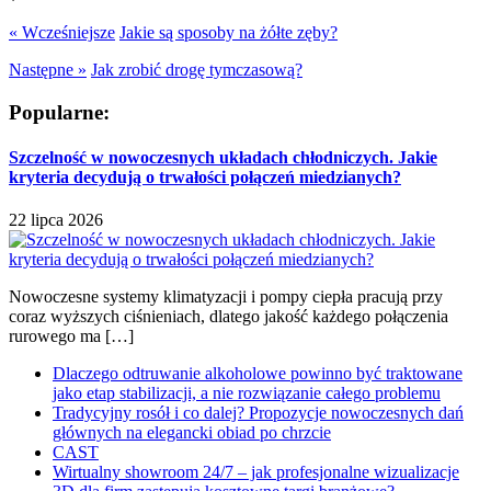
« Wcześniejsze
Jakie są sposoby na żółte zęby?
Następne »
Jak zrobić drogę tymczasową?
Popularne:
Szczelność w nowoczesnych układach chłodniczych. Jakie
kryteria decydują o trwałości połączeń miedzianych?
22 lipca 2026
Nowoczesne systemy klimatyzacji i pompy ciepła pracują przy
coraz wyższych ciśnieniach, dlatego jakość każdego połączenia
rurowego ma […]
Dlaczego odtruwanie alkoholowe powinno być traktowane
jako etap stabilizacji, a nie rozwiązanie całego problemu
Tradycyjny rosół i co dalej? Propozycje nowoczesnych dań
głównych na elegancki obiad po chrzcie
CAST
Wirtualny showroom 24/7 – jak profesjonalne wizualizacje