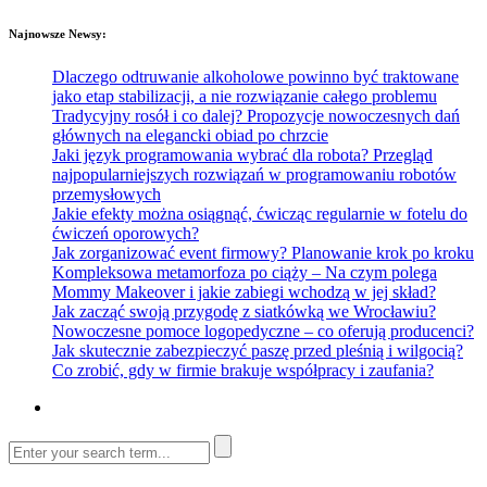
Najnowsze Newsy:
Dlaczego odtruwanie alkoholowe powinno być traktowane
jako etap stabilizacji, a nie rozwiązanie całego problemu
Tradycyjny rosół i co dalej? Propozycje nowoczesnych dań
głównych na elegancki obiad po chrzcie
Jaki język programowania wybrać dla robota? Przegląd
najpopularniejszych rozwiązań w programowaniu robotów
przemysłowych
Jakie efekty można osiągnąć, ćwicząc regularnie w fotelu do
ćwiczeń oporowych?
Jak zorganizować event firmowy? Planowanie krok po kroku
Kompleksowa metamorfoza po ciąży – Na czym polega
Mommy Makeover i jakie zabiegi wchodzą w jej skład?
Jak zacząć swoją przygodę z siatkówką we Wrocławiu?
Nowoczesne pomoce logopedyczne – co oferują producenci?
Jak skutecznie zabezpieczyć paszę przed pleśnią i wilgocią?
Co zrobić, gdy w firmie brakuje współpracy i zaufania?