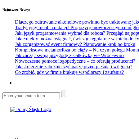
Najnowsze Newsy:
Dlaczego odtruwanie alkoholowe powinno być traktowane jako e
Tradycyjny rosół i co dalej? Propozycje nowoczesnych dań głó
Jaki język programowania wybrać dla robota? Przegląd najp
Jakie efekty można osiągnąć, ćwicząc regularnie w fotelu do
Jak zorganizować event firmowy? Planowanie krok po kroku
Kompleksowa metamorfoza po ciąży – Na czym polega Mommy 
Jak zacząć swoją przygodę z siatkówką we Wrocławiu?
Nowoczesne pomoce logopedyczne – co oferują producenci?
Jak skutecznie zabezpieczyć paszę przed pleśnią i wilgocią?
Co zrobić, gdy w firmie brakuje współpracy i zaufania?
Dolny Śląsk