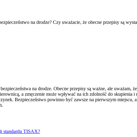
a bezpieczeństwo na drodze? Czy uważacie, że obecne przepisy są wys
bezpieczeństwa na drodze. Obecne przepisy są ważne, ale uważam, ż
ierownicą, a zmęczenie może wpływać na ich zdolność do skupienia i r
czynek. Bezpieczeństwo powinno być zawsze na pierwszym miejscu, a 
h.
acji standardu TISAX?