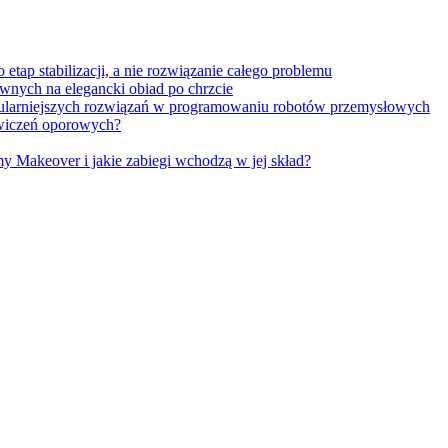
tap stabilizacji, a nie rozwiązanie całego problemu
wnych na elegancki obiad po chrzcie
opularniejszych rozwiązań w programowaniu robotów przemysłowych
 ćwiczeń oporowych?
Makeover i jakie zabiegi wchodzą w jej skład?