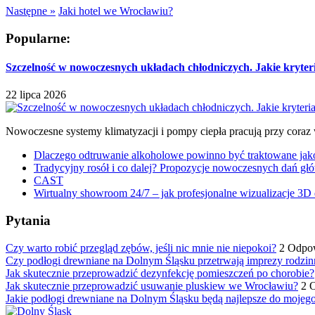
Następne »
Jaki hotel we Wrocławiu?
Popularne:
Szczelność w nowoczesnych układach chłodniczych. Jakie kryter
22 lipca 2026
Nowoczesne systemy klimatyzacji i pompy ciepła pracują przy coraz
Dlaczego odtruwanie alkoholowe powinno być traktowane jako e
Tradycyjny rosół i co dalej? Propozycje nowoczesnych dań głó
CAST
Wirtualny showroom 24/7 – jak profesjonalne wizualizacje 3D 
Pytania
Czy warto robić przegląd zębów, jeśli nic mnie nie niepokoi?
2 Odpo
Czy podłogi drewniane na Dolnym Śląsku przetrwają imprezy rodzin
Jak skutecznie przeprowadzić dezynfekcję pomieszczeń po chorobie?
Jak skutecznie przeprowadzić usuwanie pluskiew we Wrocławiu?
2 
Jakie podłogi drewniane na Dolnym Śląsku będą najlepsze do mojeg