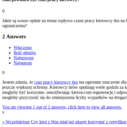
0
Jakie są wasze opinie na temat wpływu czasu pracy kierowcy tira n
ograniczenia?
2
Answers
Włączono
Ilość głosów
Najnowsze
Najstarsze
0
Jestem zdania, że
czas pracy kierowcy tira
ma ogromne znaczenie dla 
jeszcze większej ochrony. Kierowcy tirów spędzają wiele godzin za k
mogłyby być korzystne, umożliwiając kierowcom regenerację i odpo
mogłoby przyczynić się do zmniejszenia liczby wypadków na drogac
You are viewing 1 out of 2 answers, click here to view all answers.
v
« Wcześniejsze
Czy ktoś z Was miał już okazję korzystać z certyfik