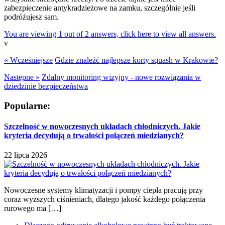
zabezpieczenie antykradzieżowe na zamku, szczególnie jeśli
podróżujesz sam.
You are viewing 1 out of 2 answers, click here to view all answers.
v
« Wcześniejsze
Gdzie znaleźć najlepsze korty squash w Krakowie?
Następne »
Zdalny monitoring wizyjny - nowe rozwiązania w
dziedzinie bezpieczeństwa
Popularne:
Szczelność w nowoczesnych układach chłodniczych. Jakie
kryteria decydują o trwałości połączeń miedzianych?
22 lipca 2026
Nowoczesne systemy klimatyzacji i pompy ciepła pracują przy
coraz wyższych ciśnieniach, dlatego jakość każdego połączenia
rurowego ma […]