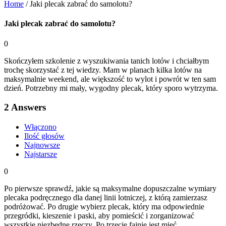
Home
/
Jaki plecak zabrać do samolotu?
Jaki plecak zabrać do samolotu?
0
Skończyłem szkolenie z wyszukiwania tanich lotów i chciałbym
trochę skorzystać z tej wiedzy. Mam w planach kilka lotów na
maksymalnie weekend, ale większość to wylot i powrót w ten sam
dzień. Potrzebny mi mały, wygodny plecak, który sporo wytrzyma.
2
Answers
Włączono
Ilość głosów
Najnowsze
Najstarsze
0
Po pierwsze sprawdź, jakie są maksymalne dopuszczalne wymiary
plecaka podręcznego dla danej linii lotniczej, z którą zamierzasz
podróżować. Po drugie wybierz plecak, który ma odpowiednie
przegródki, kieszenie i paski, aby pomieścić i zorganizować
wszystkie niezbędne rzeczy. Po trzecie fajnie jest mieć