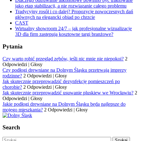
Dlaczego odtruwanie alkoholowe powinno być traktowane
jako etap stabilizacji, a nie rozwiązanie całego problemu
Tradycyjny rosół i co dalej? Propozycje nowoczesnych dań
głównych na elegancki obiad po chrzcie
CAST
Wirtualny showroom 24/7 – jak profesjonalne wizualizacje
3D dla firm zastępują kosztowne targi branżowe?
Pytania
Czy warto robić przegląd zębów, jeśli nic mnie nie niepokoi?
2
Odpowiedzi
|
Głosy
Czy podłogi drewniane na Dolnym Śląsku przetrwają imprezy
rodzinne?
2 Odpowiedzi
|
Głosy
Jak skutecznie przeprowadzić dezynfekcję pomieszczeń po
chorobie?
2 Odpowiedzi
|
Głosy
Jak skutecznie przeprowadzić usuwanie pluskiew we Wrocławiu?
2
Odpowiedzi
|
Głosy
Jakie podłogi drewniane na Dolnym Śląsku będą najlepsze do
mojego mieszkania?
2 Odpowiedzi
|
Głosy
Search