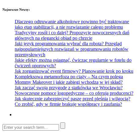
Najnowsze Newsy:
Dlaczego odtruwanie alkoholowe powinno być traktowane
jako etap stabilizacji, a nie rozwiązanie całego problemu
Tradycyjny rosół i co dalej? Propozycje nowoczesnych dań
głównych na elegancki obiad po chrzcie
Jaki język programowania wybrać dla robota? Przegląd
najpopularniejszych rozwiązań w programowaniu robotów
przemysłowych
Jakie efekty można osiągnąć, ćwicząc regularnie w fotelu do
ćwiczeń oporowych?
Jak zorganizować event firmowy? Planowanie krok po kroku
Kompleksowa metamorfoza po ciąży – Na czym polega
Mommy Makeover i jakie zabiegi wchodzą w jej skład?
Jak zacząć swoją przygodę z siatkówką we Wrocławiu?
Nowoczesne pomoce logopedyczne – co oferują producenci?
Jak skutecznie zabezpieczyć paszę przed pleśnią i wilgocią?
Co zrobić, gdy w firmie brakuje współpracy i zaufania?