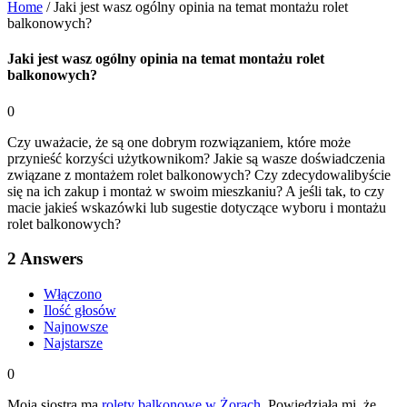
Home
/
Jaki jest wasz ogólny opinia na temat montażu rolet
balkonowych?
Jaki jest wasz ogólny opinia na temat montażu rolet
balkonowych?
0
Czy uważacie, że są one dobrym rozwiązaniem, które może
przynieść korzyści użytkownikom? Jakie są wasze doświadczenia
związane z montażem rolet balkonowych? Czy zdecydowalibyście
się na ich zakup i montaż w swoim mieszkaniu? A jeśli tak, to czy
macie jakieś wskazówki lub sugestie dotyczące wyboru i montażu
rolet balkonowych?
2
Answers
Włączono
Ilość głosów
Najnowsze
Najstarsze
0
Moja siostra ma
rolety balkonowe w Żorach
. Powiedziała mi, że