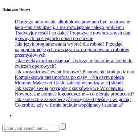
Najnowsze Newsy:
Dlaczego odtruwanie alkoholowe powinno być traktowane
jako etap stabilizacji, a nie rozwiązanie całego problemu
Tradycyjny rosół i co dalej? Propozycje nowoczesnych dań
głównych na elegancki obiad po chrzcie
Jaki język programowania wybrać dla robota? Przegląd
najpopularniejszych rozwiązań w programowaniu robotów
przemysłowych
Jakie efekty można osiągnąć, ćwicząc regularnie w fotelu do
ćwiczeń oporowych?
Jak zorganizować event firmowy? Planowanie krok po kroku
Kompleksowa metamorfoza po ciąży – Na czym polega
Mommy Makeover i jakie zabiegi wchodzą w jej skład?
Jak zacząć swoją przygodę z siatkówką we Wrocławiu?
Nowoczesne pomoce logopedyczne – co oferują producenci?
Jak skutecznie zabezpieczyć paszę przed pleśnią i wilgocią?
Co zrobić, gdy w firmie brakuje współpracy i zaufania?