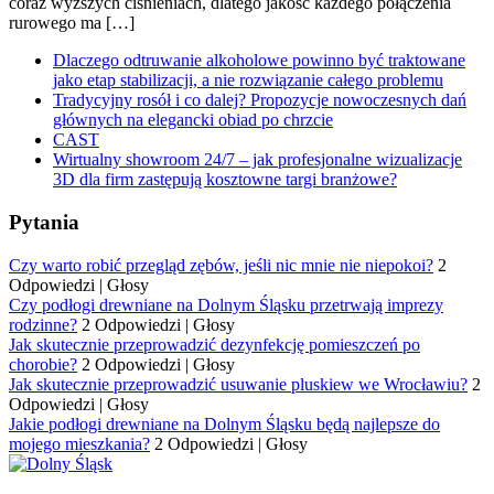
coraz wyższych ciśnieniach, dlatego jakość każdego połączenia
rurowego ma […]
Dlaczego odtruwanie alkoholowe powinno być traktowane
jako etap stabilizacji, a nie rozwiązanie całego problemu
Tradycyjny rosół i co dalej? Propozycje nowoczesnych dań
głównych na elegancki obiad po chrzcie
CAST
Wirtualny showroom 24/7 – jak profesjonalne wizualizacje
3D dla firm zastępują kosztowne targi branżowe?
Pytania
Czy warto robić przegląd zębów, jeśli nic mnie nie niepokoi?
2
Odpowiedzi
|
Głosy
Czy podłogi drewniane na Dolnym Śląsku przetrwają imprezy
rodzinne?
2 Odpowiedzi
|
Głosy
Jak skutecznie przeprowadzić dezynfekcję pomieszczeń po
chorobie?
2 Odpowiedzi
|
Głosy
Jak skutecznie przeprowadzić usuwanie pluskiew we Wrocławiu?
2
Odpowiedzi
|
Głosy
Jakie podłogi drewniane na Dolnym Śląsku będą najlepsze do
mojego mieszkania?
2 Odpowiedzi
|
Głosy