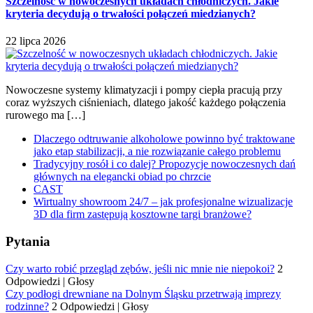
Szczelność w nowoczesnych układach chłodniczych. Jakie
kryteria decydują o trwałości połączeń miedzianych?
22 lipca 2026
Nowoczesne systemy klimatyzacji i pompy ciepła pracują przy
coraz wyższych ciśnieniach, dlatego jakość każdego połączenia
rurowego ma […]
Dlaczego odtruwanie alkoholowe powinno być traktowane
jako etap stabilizacji, a nie rozwiązanie całego problemu
Tradycyjny rosół i co dalej? Propozycje nowoczesnych dań
głównych na elegancki obiad po chrzcie
CAST
Wirtualny showroom 24/7 – jak profesjonalne wizualizacje
3D dla firm zastępują kosztowne targi branżowe?
Pytania
Czy warto robić przegląd zębów, jeśli nic mnie nie niepokoi?
2
Odpowiedzi
|
Głosy
Czy podłogi drewniane na Dolnym Śląsku przetrwają imprezy
rodzinne?
2 Odpowiedzi
|
Głosy