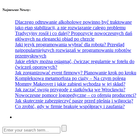
Najnowsze Newsy:
Dlaczego odtruwanie alkoholowe powinno być traktowane
jako etap stabilizacji, a nie rozwiązanie całego problemu
Tradycyjny rosół i co dalej? Propozycje nowoczesnych dań
głównych na elegancki obiad po chrzcie
Jaki język programowania wybrać dla robota? Przegląd
najpopularniejszych rozwiązań w programowaniu robotów
przemysłowych
Jakie efekty można osiągnąć, ćwicząc regularnie w fotelu do
ćwiczeń oporowych?
Jak zorganizować event firmowy? Planowanie krok po kroku
Kompleksowa metamorfoza po ciąży – Na czym polega
Mommy Makeover i jakie zabiegi wchodzą w jej skład?
Jak zacząć swoją przygodę z siatkówką we Wrocławiu?
Nowoczesne pomoce logopedyczne – co oferują producenci?
Jak skutecznie zabezpieczyć paszę przed pleśnią i wilgocią?
Co zrobić, gdy w firmie brakuje współpracy i zaufania?