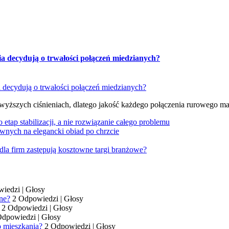
ia decydują o trwałości połączeń miedzianych?
 wyższych ciśnieniach, dlatego jakość każdego połączenia rurowego m
tap stabilizacji, a nie rozwiązanie całego problemu
wnych na elegancki obiad po chrzcie
dla firm zastępują kosztowne targi branżowe?
wiedzi
|
Głosy
ne?
2 Odpowiedzi
|
Głosy
2 Odpowiedzi
|
Głosy
Odpowiedzi
|
Głosy
o mieszkania?
2 Odpowiedzi
|
Głosy