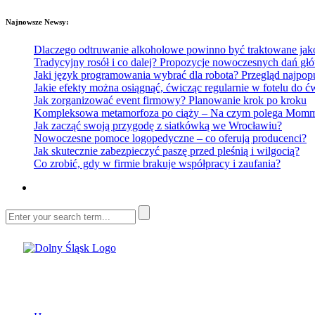
Najnowsze Newsy:
Dlaczego odtruwanie alkoholowe powinno być traktowane jako e
Tradycyjny rosół i co dalej? Propozycje nowoczesnych dań głó
Jaki język programowania wybrać dla robota? Przegląd najp
Jakie efekty można osiągnąć, ćwicząc regularnie w fotelu do
Jak zorganizować event firmowy? Planowanie krok po kroku
Kompleksowa metamorfoza po ciąży – Na czym polega Mommy 
Jak zacząć swoją przygodę z siatkówką we Wrocławiu?
Nowoczesne pomoce logopedyczne – co oferują producenci?
Jak skutecznie zabezpieczyć paszę przed pleśnią i wilgocią?
Co zrobić, gdy w firmie brakuje współpracy i zaufania?
Dolny Śląsk