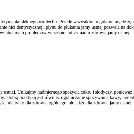
utrzymania pięknego uśmiechu. Przede wszystkim, regularne mycie zę
nie nici dentystycznej i płynu do płukania jamy ustnej pozwala na d
ewentualnych problemów wcześnie i utrzymaniu zdrowia jamy ustnej.
my ustnej. Unikajmy nadmiernego spożycia cukru i słodyczy, poniewa
 zęby. Dobrą praktyką jest również ograniczanie spożywania kawy, he
i nie tylko dla zdrowia ogólnego, ale także dla zdrowia jamy ustnej. 