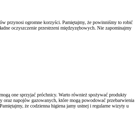
bów przynosi ogromne korzyści. Pamiętajmy, że powinniśmy to robić
okładne oczyszczenie przestrzeni międzyzębowych. Nie zapominajmy
ż mogą one sprzyjać próchnicy. Warto również spożywać produkty
rbaty oraz napojów gazowanych, które mogą powodować przebarwienia
Pamiętajmy, że codzienna higiena jamy ustnej i regularne wizyty u