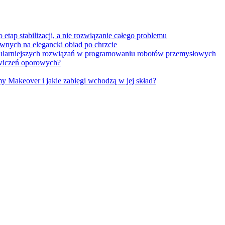
tap stabilizacji, a nie rozwiązanie całego problemu
wnych na elegancki obiad po chrzcie
opularniejszych rozwiązań w programowaniu robotów przemysłowych
 ćwiczeń oporowych?
Makeover i jakie zabiegi wchodzą w jej skład?