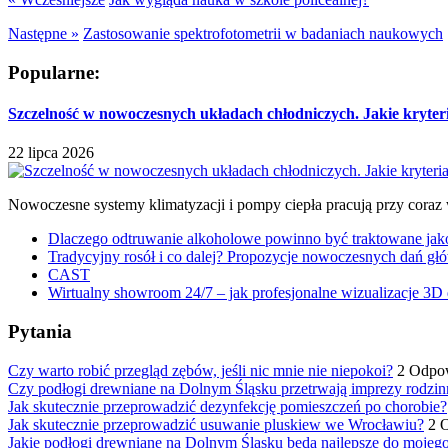
Następne »
Zastosowanie spektrofotometrii w badaniach naukowych
Popularne:
Szczelność w nowoczesnych układach chłodniczych. Jakie kryter
22 lipca 2026
Nowoczesne systemy klimatyzacji i pompy ciepła pracują przy coraz
Dlaczego odtruwanie alkoholowe powinno być traktowane jako e
Tradycyjny rosół i co dalej? Propozycje nowoczesnych dań głó
CAST
Wirtualny showroom 24/7 – jak profesjonalne wizualizacje 3D 
Pytania
Czy warto robić przegląd zębów, jeśli nic mnie nie niepokoi?
2 Odpo
Czy podłogi drewniane na Dolnym Śląsku przetrwają imprezy rodzin
Jak skutecznie przeprowadzić dezynfekcję pomieszczeń po chorobie?
Jak skutecznie przeprowadzić usuwanie pluskiew we Wrocławiu?
2 
Jakie podłogi drewniane na Dolnym Śląsku będą najlepsze do mojeg