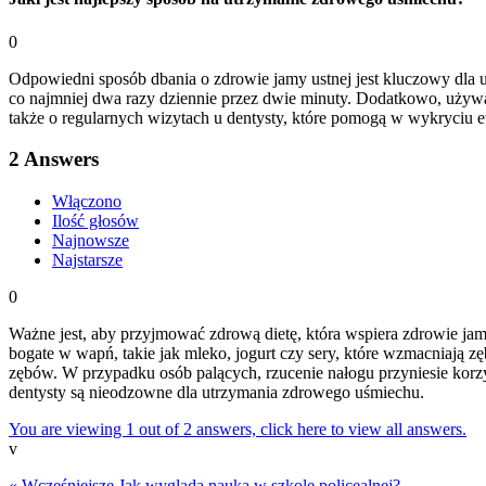
0
Odpowiedni sposób dbania o zdrowie jamy ustnej jest kluczowy dla 
co najmniej dwa razy dziennie przez dwie minuty. Dodatkowo, używa
także o regularnych wizytach u dentysty, które pomogą w wykryciu 
2
Answers
Włączono
Ilość głosów
Najnowsze
Najstarsze
0
Ważne jest, aby przyjmować zdrową dietę, która wspiera zdrowie ja
bogate w wapń, takie jak mleko, jogurt czy sery, które wzmacniają
zębów. W przypadku osób palących, rzucenie nałogu przyniesie korzyśc
dentysty są nieodzowne dla utrzymania zdrowego uśmiechu.
You are viewing 1 out of 2 answers, click here to view all answers.
v
« Wcześniejsze
Jak wygląda nauka w szkole policealnej?