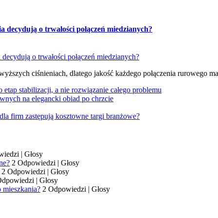
ia decydują o trwałości połączeń miedzianych?
 wyższych ciśnieniach, dlatego jakość każdego połączenia rurowego m
tap stabilizacji, a nie rozwiązanie całego problemu
wnych na elegancki obiad po chrzcie
dla firm zastępują kosztowne targi branżowe?
wiedzi
|
Głosy
ne?
2 Odpowiedzi
|
Głosy
2 Odpowiedzi
|
Głosy
Odpowiedzi
|
Głosy
o mieszkania?
2 Odpowiedzi
|
Głosy