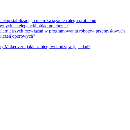
tap stabilizacji, a nie rozwiązanie całego problemu
wnych na elegancki obiad po chrzcie
opularniejszych rozwiązań w programowaniu robotów przemysłowych
 ćwiczeń oporowych?
Makeover i jakie zabiegi wchodzą w jej skład?