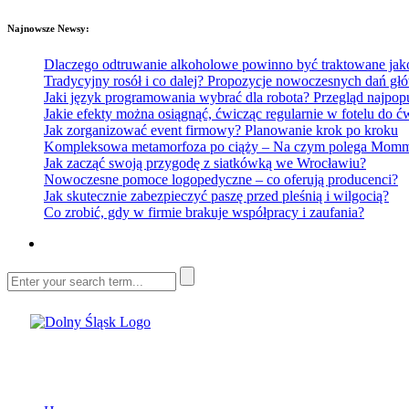
Najnowsze Newsy:
Dlaczego odtruwanie alkoholowe powinno być traktowane jako e
Tradycyjny rosół i co dalej? Propozycje nowoczesnych dań głó
Jaki język programowania wybrać dla robota? Przegląd najp
Jakie efekty można osiągnąć, ćwicząc regularnie w fotelu do
Jak zorganizować event firmowy? Planowanie krok po kroku
Kompleksowa metamorfoza po ciąży – Na czym polega Mommy 
Jak zacząć swoją przygodę z siatkówką we Wrocławiu?
Nowoczesne pomoce logopedyczne – co oferują producenci?
Jak skutecznie zabezpieczyć paszę przed pleśnią i wilgocią?
Co zrobić, gdy w firmie brakuje współpracy i zaufania?
Dolny Śląsk