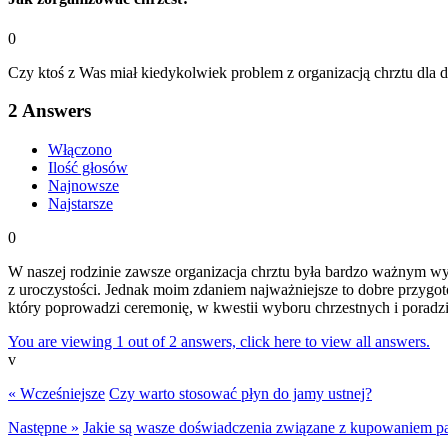
0
Czy ktoś z Was miał kiedykolwiek problem z organizacją chrztu dla d
2
Answers
Włączono
Ilość głosów
Najnowsze
Najstarsze
0
W naszej rodzinie zawsze organizacja chrztu była bardzo ważnym wy
z uroczystości. Jednak moim zdaniem najważniejsze to dobre przygot
który poprowadzi ceremonię, w kwestii wyboru chrzestnych i poradz
You are viewing 1 out of 2 answers, click here to view all answers.
v
« Wcześniejsze
Czy warto stosować płyn do jamy ustnej?
Następne »
Jakie są wasze doświadczenia związane z kupowaniem p