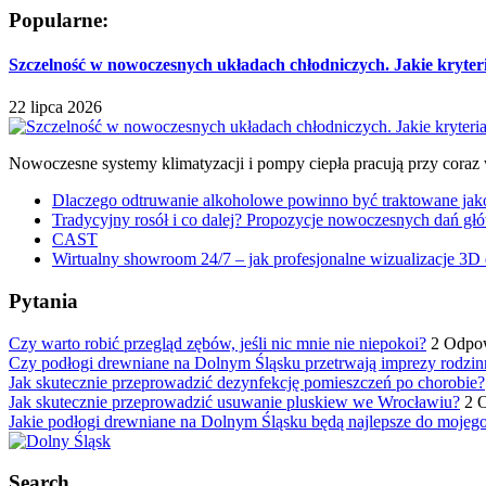
Popularne:
Szczelność w nowoczesnych układach chłodniczych. Jakie kryter
22 lipca 2026
Nowoczesne systemy klimatyzacji i pompy ciepła pracują przy coraz
Dlaczego odtruwanie alkoholowe powinno być traktowane jako e
Tradycyjny rosół i co dalej? Propozycje nowoczesnych dań głó
CAST
Wirtualny showroom 24/7 – jak profesjonalne wizualizacje 3D 
Pytania
Czy warto robić przegląd zębów, jeśli nic mnie nie niepokoi?
2 Odpo
Czy podłogi drewniane na Dolnym Śląsku przetrwają imprezy rodzin
Jak skutecznie przeprowadzić dezynfekcję pomieszczeń po chorobie?
Jak skutecznie przeprowadzić usuwanie pluskiew we Wrocławiu?
2 
Jakie podłogi drewniane na Dolnym Śląsku będą najlepsze do mojeg
Search