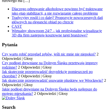
rurowego ma […]
Dlaczego odtruwanie alkoholowe powinno być traktowane
jako etap stabilizacji, a nie rozwiązanie całego problemu
Tradycyjny rosół i co dalej? Propozycje nowoczesnych dań
głównych na elegancki obiad po chrzcie
CAST
Wirtualny showroom 24/7 – jak profesjonalne wizualizacje
3D dla firm zastępują kosztowne targi branżowe?
Pytania
Czy warto robić przegląd zębów, jeśli nic mnie nie niepokoi?
2
Odpowiedzi
|
Głosy
Czy podłogi drewniane na Dolnym Śląsku przetrwają imprezy
rodzinne?
2 Odpowiedzi
|
Głosy
Jak skutecznie przeprowadzić dezynfekcję pomieszczeń po
chorobie?
2 Odpowiedzi
|
Głosy
Jak skutecznie przeprowadzić usuwanie pluskiew we Wrocławiu?
2
Odpowiedzi
|
Głosy
Jakie podłogi drewniane na Dolnym Śląsku będą najlepsze do
mojego mieszkania?
2 Odpowiedzi
|
Głosy
Search