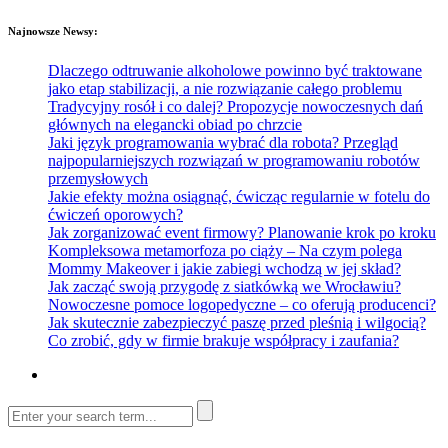
Najnowsze Newsy:
Dlaczego odtruwanie alkoholowe powinno być traktowane
jako etap stabilizacji, a nie rozwiązanie całego problemu
Tradycyjny rosół i co dalej? Propozycje nowoczesnych dań
głównych na elegancki obiad po chrzcie
Jaki język programowania wybrać dla robota? Przegląd
najpopularniejszych rozwiązań w programowaniu robotów
przemysłowych
Jakie efekty można osiągnąć, ćwicząc regularnie w fotelu do
ćwiczeń oporowych?
Jak zorganizować event firmowy? Planowanie krok po kroku
Kompleksowa metamorfoza po ciąży – Na czym polega
Mommy Makeover i jakie zabiegi wchodzą w jej skład?
Jak zacząć swoją przygodę z siatkówką we Wrocławiu?
Nowoczesne pomoce logopedyczne – co oferują producenci?
Jak skutecznie zabezpieczyć paszę przed pleśnią i wilgocią?
Co zrobić, gdy w firmie brakuje współpracy i zaufania?