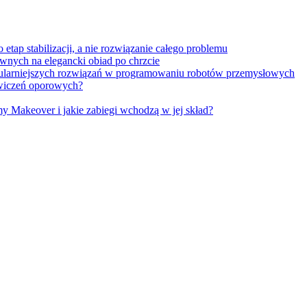
tap stabilizacji, a nie rozwiązanie całego problemu
wnych na elegancki obiad po chrzcie
opularniejszych rozwiązań w programowaniu robotów przemysłowych
 ćwiczeń oporowych?
Makeover i jakie zabiegi wchodzą w jej skład?