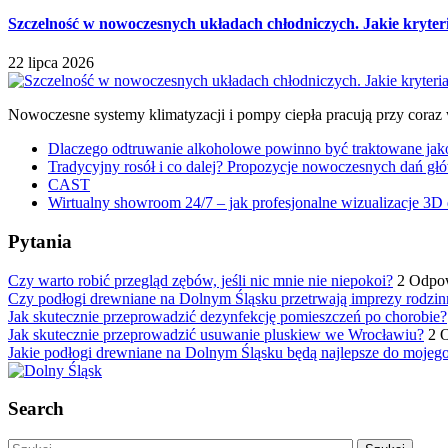
Szczelność w nowoczesnych układach chłodniczych. Jakie kryter
22 lipca 2026
Nowoczesne systemy klimatyzacji i pompy ciepła pracują przy coraz
Dlaczego odtruwanie alkoholowe powinno być traktowane jako e
Tradycyjny rosół i co dalej? Propozycje nowoczesnych dań głó
CAST
Wirtualny showroom 24/7 – jak profesjonalne wizualizacje 3D 
Pytania
Czy warto robić przegląd zębów, jeśli nic mnie nie niepokoi?
2 Odpo
Czy podłogi drewniane na Dolnym Śląsku przetrwają imprezy rodzin
Jak skutecznie przeprowadzić dezynfekcję pomieszczeń po chorobie?
Jak skutecznie przeprowadzić usuwanie pluskiew we Wrocławiu?
2 
Jakie podłogi drewniane na Dolnym Śląsku będą najlepsze do mojeg
Search