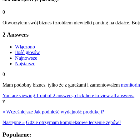
0
Otworzyłem swój biznes i zrobiłem niewielki parking na działce. Boję 
2
Answers
Włączono
Ilość głosów
Najnowsze
Najstarsze
0
Mam podobny biznes, tylko że z garażami i zamontowałem
monitori
You are viewing 1 out of 2 answers, click here to view all answers.
v
« Wcześniejsze
Jak podnieść wydajność produkcji?
Następne »
Gdzie otrzymam kompleksowe leczenie zębów?
Popularne: