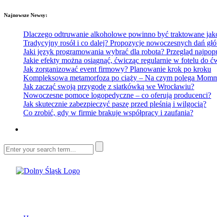
Najnowsze Newsy:
Dlaczego odtruwanie alkoholowe powinno być traktowane jako e
Tradycyjny rosół i co dalej? Propozycje nowoczesnych dań głó
Jaki język programowania wybrać dla robota? Przegląd najp
Jakie efekty można osiągnąć, ćwicząc regularnie w fotelu do
Jak zorganizować event firmowy? Planowanie krok po kroku
Kompleksowa metamorfoza po ciąży – Na czym polega Mommy 
Jak zacząć swoją przygodę z siatkówką we Wrocławiu?
Nowoczesne pomoce logopedyczne – co oferują producenci?
Jak skutecznie zabezpieczyć paszę przed pleśnią i wilgocią?
Co zrobić, gdy w firmie brakuje współpracy i zaufania?
Dolny Śląsk