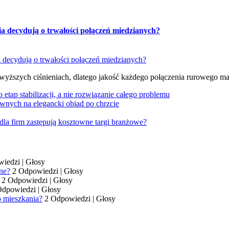
ia decydują o trwałości połączeń miedzianych?
 wyższych ciśnieniach, dlatego jakość każdego połączenia rurowego m
tap stabilizacji, a nie rozwiązanie całego problemu
wnych na elegancki obiad po chrzcie
dla firm zastępują kosztowne targi branżowe?
wiedzi
|
Głosy
ne?
2 Odpowiedzi
|
Głosy
2 Odpowiedzi
|
Głosy
Odpowiedzi
|
Głosy
o mieszkania?
2 Odpowiedzi
|
Głosy