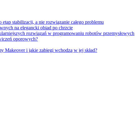
tap stabilizacji, a nie rozwiązanie całego problemu
wnych na elegancki obiad po chrzcie
opularniejszych rozwiązań w programowaniu robotów przemysłowych
 ćwiczeń oporowych?
Makeover i jakie zabiegi wchodzą w jej skład?