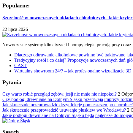
Popularne:
Szczelność w nowoczesnych układach chłodniczych. Jakie kryter
22 lipca 2026
Nowoczesne systemy klimatyzacji i pompy ciepła pracują przy coraz
Dlaczego odtruwanie alkoholowe powinno być traktowane jako e
Tradycyjny rosół i co dalej? Propozycje nowoczesnych dań głó
CAST
Wirtualny showroom 24/7 – jak profesjonalne wizualizacje 3D 
Pytania
Czy warto robić przegląd zębów, jeśli nic mnie nie niepokoi?
2 Odpo
Czy podłogi drewniane na Dolnym Śląsku przetrwają imprezy rodzin
Jak skutecznie przeprowadzić dezynfekcję pomieszczeń po chorobie?
Jak skutecznie przeprowadzić usuwanie pluskiew we Wrocławiu?
2 
Jakie podłogi drewniane na Dolnym Śląsku będą najlepsze do mojeg
Search