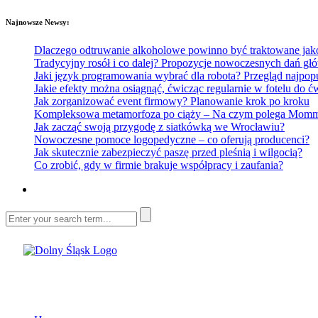
Najnowsze Newsy:
Dlaczego odtruwanie alkoholowe powinno być traktowane jako e
Tradycyjny rosół i co dalej? Propozycje nowoczesnych dań głó
Jaki język programowania wybrać dla robota? Przegląd najp
Jakie efekty można osiągnąć, ćwicząc regularnie w fotelu do
Jak zorganizować event firmowy? Planowanie krok po kroku
Kompleksowa metamorfoza po ciąży – Na czym polega Mommy 
Jak zacząć swoją przygodę z siatkówką we Wrocławiu?
Nowoczesne pomoce logopedyczne – co oferują producenci?
Jak skutecznie zabezpieczyć paszę przed pleśnią i wilgocią?
Co zrobić, gdy w firmie brakuje współpracy i zaufania?
Dolny Śląsk