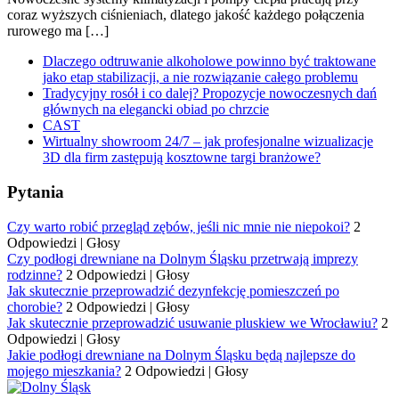
coraz wyższych ciśnieniach, dlatego jakość każdego połączenia
rurowego ma […]
Dlaczego odtruwanie alkoholowe powinno być traktowane
jako etap stabilizacji, a nie rozwiązanie całego problemu
Tradycyjny rosół i co dalej? Propozycje nowoczesnych dań
głównych na elegancki obiad po chrzcie
CAST
Wirtualny showroom 24/7 – jak profesjonalne wizualizacje
3D dla firm zastępują kosztowne targi branżowe?
Pytania
Czy warto robić przegląd zębów, jeśli nic mnie nie niepokoi?
2
Odpowiedzi
|
Głosy
Czy podłogi drewniane na Dolnym Śląsku przetrwają imprezy
rodzinne?
2 Odpowiedzi
|
Głosy
Jak skutecznie przeprowadzić dezynfekcję pomieszczeń po
chorobie?
2 Odpowiedzi
|
Głosy
Jak skutecznie przeprowadzić usuwanie pluskiew we Wrocławiu?
2
Odpowiedzi
|
Głosy
Jakie podłogi drewniane na Dolnym Śląsku będą najlepsze do
mojego mieszkania?
2 Odpowiedzi
|
Głosy