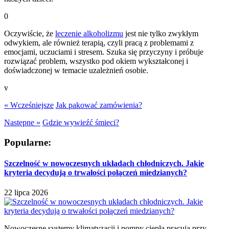
0
Oczywiście, że
leczenie alkoholizmu
jest nie tylko zwykłym
odwykiem, ale również terapią, czyli pracą z problemami z
emocjami, uczuciami i stresem. Szuka się przyczyny i próbuje
rozwiązać problem, wszystko pod okiem wykształconej i
doświadczonej w temacie uzależnień osobie.
v
« Wcześniejsze
Jak pakować zamówienia?
Następne »
Gdzie wywieźć śmieci?
Popularne:
Szczelność w nowoczesnych układach chłodniczych. Jakie
kryteria decydują o trwałości połączeń miedzianych?
22 lipca 2026
Nowoczesne systemy klimatyzacji i pompy ciepła pracują przy