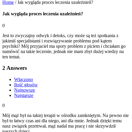
Home
/
Jak wygląda proces leczenia uzależnień?
Jak wygląda proces leczenia uzależnień?
0
Jest to zwyczajny odwyk i detoks, czy może są też spotkania z
jakimiś specjalistami i rozwiązywanie problemu pod kątem
psychiki? Mój przyjaciel ma spory problem z piciem i chciałam go
namówić na takie leczenie, jednak nie mam zbyt dużej wiedzy na
ten temat.
2
Answers
Włączono
Ilość głosów
Najnowsze
Najstarsze
0
Mój mąż był na takiej terapii w ośrodku zamkniętym. Na pewno nie
był to łatwy czas ani dla niego, ani dla mnie. Jednak dzięki temu
nasz związek przetrwał, mąż nadal ma pracę i nie skrzywdził
naszych dzieci.