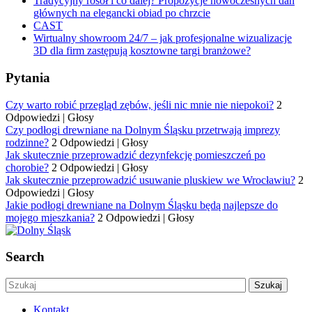
Tradycyjny rosół i co dalej? Propozycje nowoczesnych dań
głównych na elegancki obiad po chrzcie
CAST
Wirtualny showroom 24/7 – jak profesjonalne wizualizacje
3D dla firm zastępują kosztowne targi branżowe?
Pytania
Czy warto robić przegląd zębów, jeśli nic mnie nie niepokoi?
2
Odpowiedzi
|
Głosy
Czy podłogi drewniane na Dolnym Śląsku przetrwają imprezy
rodzinne?
2 Odpowiedzi
|
Głosy
Jak skutecznie przeprowadzić dezynfekcję pomieszczeń po
chorobie?
2 Odpowiedzi
|
Głosy
Jak skutecznie przeprowadzić usuwanie pluskiew we Wrocławiu?
2
Odpowiedzi
|
Głosy
Jakie podłogi drewniane na Dolnym Śląsku będą najlepsze do
mojego mieszkania?
2 Odpowiedzi
|
Głosy
Search
Kontakt