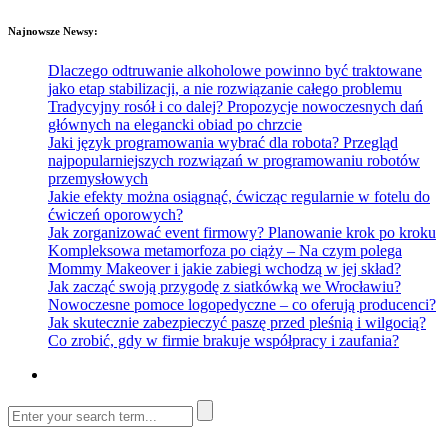
Najnowsze Newsy:
Dlaczego odtruwanie alkoholowe powinno być traktowane
jako etap stabilizacji, a nie rozwiązanie całego problemu
Tradycyjny rosół i co dalej? Propozycje nowoczesnych dań
głównych na elegancki obiad po chrzcie
Jaki język programowania wybrać dla robota? Przegląd
najpopularniejszych rozwiązań w programowaniu robotów
przemysłowych
Jakie efekty można osiągnąć, ćwicząc regularnie w fotelu do
ćwiczeń oporowych?
Jak zorganizować event firmowy? Planowanie krok po kroku
Kompleksowa metamorfoza po ciąży – Na czym polega
Mommy Makeover i jakie zabiegi wchodzą w jej skład?
Jak zacząć swoją przygodę z siatkówką we Wrocławiu?
Nowoczesne pomoce logopedyczne – co oferują producenci?
Jak skutecznie zabezpieczyć paszę przed pleśnią i wilgocią?
Co zrobić, gdy w firmie brakuje współpracy i zaufania?