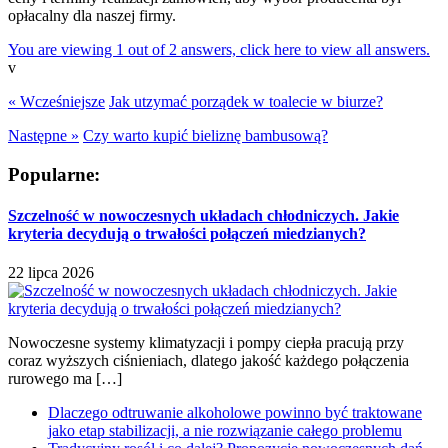
opłacalny dla naszej firmy.
You are viewing 1 out of 2 answers, click here to view all answers.
v
« Wcześniejsze
Jak utzymać porządek w toalecie w biurze?
Następne »
Czy warto kupić bieliznę bambusową?
Popularne:
Szczelność w nowoczesnych układach chłodniczych. Jakie
kryteria decydują o trwałości połączeń miedzianych?
22 lipca 2026
Nowoczesne systemy klimatyzacji i pompy ciepła pracują przy
coraz wyższych ciśnieniach, dlatego jakość każdego połączenia
rurowego ma […]
Dlaczego odtruwanie alkoholowe powinno być traktowane
jako etap stabilizacji, a nie rozwiązanie całego problemu