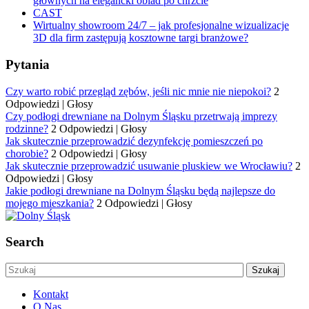
głównych na elegancki obiad po chrzcie
CAST
Wirtualny showroom 24/7 – jak profesjonalne wizualizacje
3D dla firm zastępują kosztowne targi branżowe?
Pytania
Czy warto robić przegląd zębów, jeśli nic mnie nie niepokoi?
2
Odpowiedzi
|
Głosy
Czy podłogi drewniane na Dolnym Śląsku przetrwają imprezy
rodzinne?
2 Odpowiedzi
|
Głosy
Jak skutecznie przeprowadzić dezynfekcję pomieszczeń po
chorobie?
2 Odpowiedzi
|
Głosy
Jak skutecznie przeprowadzić usuwanie pluskiew we Wrocławiu?
2
Odpowiedzi
|
Głosy
Jakie podłogi drewniane na Dolnym Śląsku będą najlepsze do
mojego mieszkania?
2 Odpowiedzi
|
Głosy
Search
Kontakt
O Nas