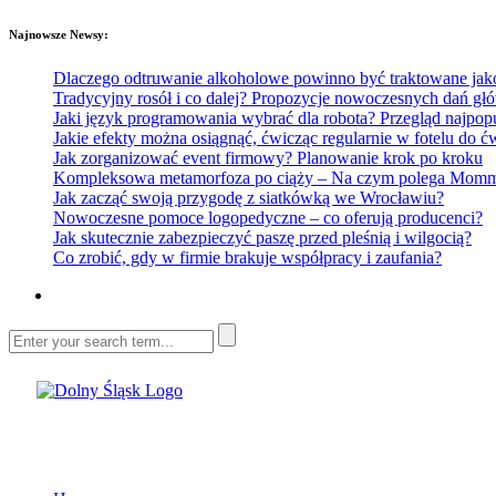
Najnowsze Newsy:
Dlaczego odtruwanie alkoholowe powinno być traktowane jako e
Tradycyjny rosół i co dalej? Propozycje nowoczesnych dań głó
Jaki język programowania wybrać dla robota? Przegląd najp
Jakie efekty można osiągnąć, ćwicząc regularnie w fotelu do
Jak zorganizować event firmowy? Planowanie krok po kroku
Kompleksowa metamorfoza po ciąży – Na czym polega Mommy 
Jak zacząć swoją przygodę z siatkówką we Wrocławiu?
Nowoczesne pomoce logopedyczne – co oferują producenci?
Jak skutecznie zabezpieczyć paszę przed pleśnią i wilgocią?
Co zrobić, gdy w firmie brakuje współpracy i zaufania?
Dolny Śląsk