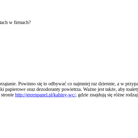
etach w firmach?
przątanie. Powinno się to odbywać co najmniej raz dziennie, a w przyp
czniki papierowe oraz dezodoranty powietrza. Ważne jest także, aby toa
 stronie
http://greenpanel.pl/kabiny-wc/
, gdzie znajdują się różne rod