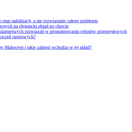
tap stabilizacji, a nie rozwiązanie całego problemu
wnych na elegancki obiad po chrzcie
opularniejszych rozwiązań w programowaniu robotów przemysłowych
 ćwiczeń oporowych?
Makeover i jakie zabiegi wchodzą w jej skład?