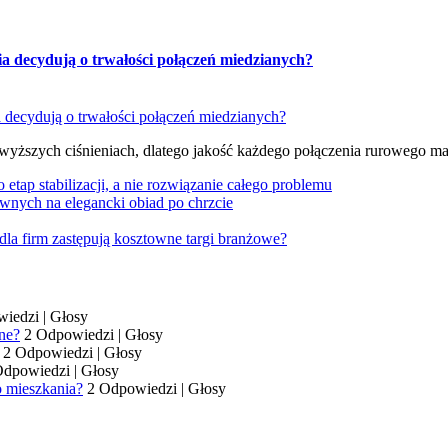
ia decydują o trwałości połączeń miedzianych?
 wyższych ciśnieniach, dlatego jakość każdego połączenia rurowego m
tap stabilizacji, a nie rozwiązanie całego problemu
wnych na elegancki obiad po chrzcie
dla firm zastępują kosztowne targi branżowe?
wiedzi
|
Głosy
ne?
2 Odpowiedzi
|
Głosy
2 Odpowiedzi
|
Głosy
Odpowiedzi
|
Głosy
o mieszkania?
2 Odpowiedzi
|
Głosy