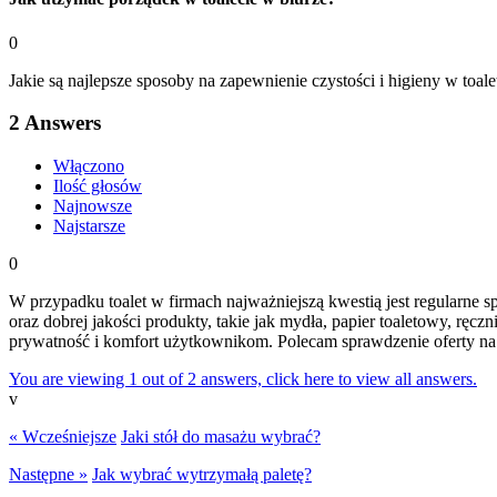
0
Jakie są najlepsze sposoby na zapewnienie czystości i higieny w toal
2
Answers
Włączono
Ilość głosów
Najnowsze
Najstarsze
0
W przypadku toalet w firmach najważniejszą kwestią jest regularne s
oraz dobrej jakości produkty, takie jak mydła, papier toaletowy, rę
prywatność i komfort użytkownikom. Polecam sprawdzenie oferty na
You are viewing 1 out of 2 answers, click here to view all answers.
v
« Wcześniejsze
Jaki stół do masażu wybrać?
Następne »
Jak wybrać wytrzymałą paletę?