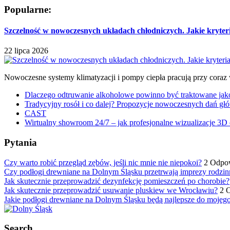
Popularne:
Szczelność w nowoczesnych układach chłodniczych. Jakie kryter
22 lipca 2026
Nowoczesne systemy klimatyzacji i pompy ciepła pracują przy coraz
Dlaczego odtruwanie alkoholowe powinno być traktowane jako e
Tradycyjny rosół i co dalej? Propozycje nowoczesnych dań głó
CAST
Wirtualny showroom 24/7 – jak profesjonalne wizualizacje 3D 
Pytania
Czy warto robić przegląd zębów, jeśli nic mnie nie niepokoi?
2 Odpo
Czy podłogi drewniane na Dolnym Śląsku przetrwają imprezy rodzin
Jak skutecznie przeprowadzić dezynfekcję pomieszczeń po chorobie?
Jak skutecznie przeprowadzić usuwanie pluskiew we Wrocławiu?
2 
Jakie podłogi drewniane na Dolnym Śląsku będą najlepsze do mojeg
Search