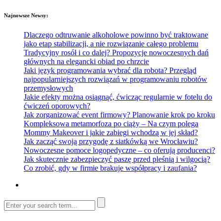
Najnowsze Newsy:
Dlaczego odtruwanie alkoholowe powinno być traktowane
jako etap stabilizacji, a nie rozwiązanie całego problemu
Tradycyjny rosół i co dalej? Propozycje nowoczesnych dań
głównych na elegancki obiad po chrzcie
Jaki język programowania wybrać dla robota? Przegląd
najpopularniejszych rozwiązań w programowaniu robotów
przemysłowych
Jakie efekty można osiągnąć, ćwicząc regularnie w fotelu do
ćwiczeń oporowych?
Jak zorganizować event firmowy? Planowanie krok po kroku
Kompleksowa metamorfoza po ciąży – Na czym polega
Mommy Makeover i jakie zabiegi wchodzą w jej skład?
Jak zacząć swoją przygodę z siatkówką we Wrocławiu?
Nowoczesne pomoce logopedyczne – co oferują producenci?
Jak skutecznie zabezpieczyć paszę przed pleśnią i wilgocią?
Co zrobić, gdy w firmie brakuje współpracy i zaufania?