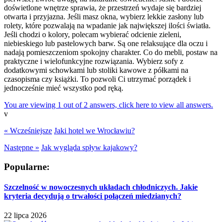
doświetlone wnętrze sprawia, że przestrzeń wydaje się bardziej
otwarta i przyjazna. Jeśli masz okna, wybierz lekkie zasłony lub
rolety, które pozwalają na wpadanie jak największej ilości światła.
Jeśli chodzi o kolory, polecam wybierać odcienie zieleni,
niebieskiego lub pastelowych barw. Są one relaksujące dla oczu i
nadają pomieszczeniom spokojny charakter. Co do mebli, postaw na
praktyczne i wielofunkcyjne rozwiązania. Wybierz sofy z
dodatkowymi schowkami lub stoliki kawowe z półkami na
czasopisma czy książki. To pozwoli Ci utrzymać porządek i
jednocześnie mieć wszystko pod ręką.
You are viewing 1 out of 2 answers, click here to view all answers.
v
« Wcześniejsze
Jaki hotel we Wrocławiu?
Następne »
Jak wygląda spływ kajakowy?
Popularne:
Szczelność w nowoczesnych układach chłodniczych. Jakie
kryteria decydują o trwałości połączeń miedzianych?
22 lipca 2026