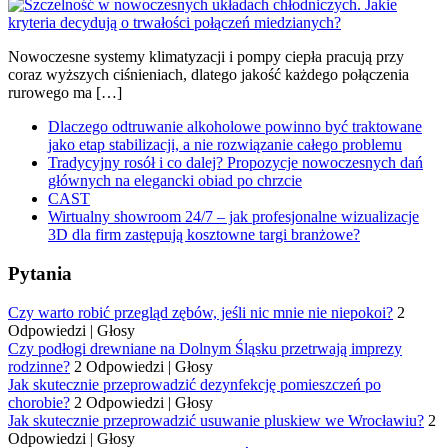
Nowoczesne systemy klimatyzacji i pompy ciepła pracują przy
coraz wyższych ciśnieniach, dlatego jakość każdego połączenia
rurowego ma […]
Dlaczego odtruwanie alkoholowe powinno być traktowane
jako etap stabilizacji, a nie rozwiązanie całego problemu
Tradycyjny rosół i co dalej? Propozycje nowoczesnych dań
głównych na elegancki obiad po chrzcie
CAST
Wirtualny showroom 24/7 – jak profesjonalne wizualizacje
3D dla firm zastępują kosztowne targi branżowe?
Pytania
Czy warto robić przegląd zębów, jeśli nic mnie nie niepokoi?
2
Odpowiedzi
|
Głosy
Czy podłogi drewniane na Dolnym Śląsku przetrwają imprezy
rodzinne?
2 Odpowiedzi
|
Głosy
Jak skutecznie przeprowadzić dezynfekcję pomieszczeń po
chorobie?
2 Odpowiedzi
|
Głosy
Jak skutecznie przeprowadzić usuwanie pluskiew we Wrocławiu?
2
Odpowiedzi
|
Głosy