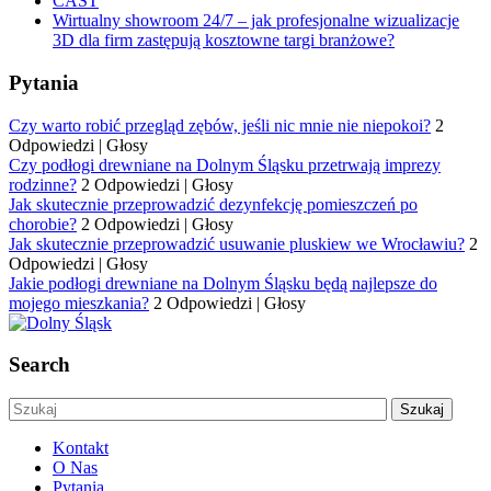
CAST
Wirtualny showroom 24/7 – jak profesjonalne wizualizacje
3D dla firm zastępują kosztowne targi branżowe?
Pytania
Czy warto robić przegląd zębów, jeśli nic mnie nie niepokoi?
2
Odpowiedzi
|
Głosy
Czy podłogi drewniane na Dolnym Śląsku przetrwają imprezy
rodzinne?
2 Odpowiedzi
|
Głosy
Jak skutecznie przeprowadzić dezynfekcję pomieszczeń po
chorobie?
2 Odpowiedzi
|
Głosy
Jak skutecznie przeprowadzić usuwanie pluskiew we Wrocławiu?
2
Odpowiedzi
|
Głosy
Jakie podłogi drewniane na Dolnym Śląsku będą najlepsze do
mojego mieszkania?
2 Odpowiedzi
|
Głosy
Search
Kontakt
O Nas
Pytania