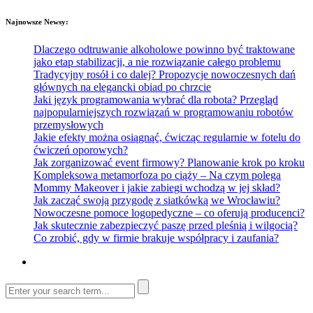
Najnowsze Newsy:
Dlaczego odtruwanie alkoholowe powinno być traktowane
jako etap stabilizacji, a nie rozwiązanie całego problemu
Tradycyjny rosół i co dalej? Propozycje nowoczesnych dań
głównych na elegancki obiad po chrzcie
Jaki język programowania wybrać dla robota? Przegląd
najpopularniejszych rozwiązań w programowaniu robotów
przemysłowych
Jakie efekty można osiągnąć, ćwicząc regularnie w fotelu do
ćwiczeń oporowych?
Jak zorganizować event firmowy? Planowanie krok po kroku
Kompleksowa metamorfoza po ciąży – Na czym polega
Mommy Makeover i jakie zabiegi wchodzą w jej skład?
Jak zacząć swoją przygodę z siatkówką we Wrocławiu?
Nowoczesne pomoce logopedyczne – co oferują producenci?
Jak skutecznie zabezpieczyć paszę przed pleśnią i wilgocią?
Co zrobić, gdy w firmie brakuje współpracy i zaufania?