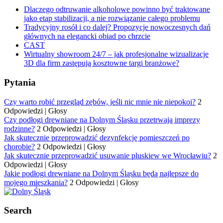
Dlaczego odtruwanie alkoholowe powinno być traktowane
jako etap stabilizacji, a nie rozwiązanie całego problemu
Tradycyjny rosół i co dalej? Propozycje nowoczesnych dań
głównych na elegancki obiad po chrzcie
CAST
Wirtualny showroom 24/7 – jak profesjonalne wizualizacje
3D dla firm zastępują kosztowne targi branżowe?
Pytania
Czy warto robić przegląd zębów, jeśli nic mnie nie niepokoi?
2
Odpowiedzi
|
Głosy
Czy podłogi drewniane na Dolnym Śląsku przetrwają imprezy
rodzinne?
2 Odpowiedzi
|
Głosy
Jak skutecznie przeprowadzić dezynfekcję pomieszczeń po
chorobie?
2 Odpowiedzi
|
Głosy
Jak skutecznie przeprowadzić usuwanie pluskiew we Wrocławiu?
2
Odpowiedzi
|
Głosy
Jakie podłogi drewniane na Dolnym Śląsku będą najlepsze do
mojego mieszkania?
2 Odpowiedzi
|
Głosy
Search