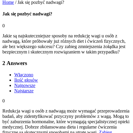
Home
/
Jak się pozbyć nadwagi?
Jak się pozbyć nadwagi?
0
Jakie są najskuteczniejsze sposoby na redukcję wagi u osób z
nadwagą, które próbowały już różnych diet i ćwiczeń fizycznych,
ale bez większego sukcesu? Czy zabieg zmniejszenia żołądka jest
bezpiecznym i skutecznym rozwiązaniem w takim przypadku?
2
Answers
Włączono
Ilość głosów
Najnowsze
Najstarsze
0
Redukcja wagi u osób z nadwagą może wymagać przeprowadzenia
badań, aby zidentyfikować przyczyny problemów z wagą. Mogą to
być zaburzenia hormonalne, które wymagają specjalistycznej opieki
medycznej. Dobrze zbilansowana dieta i regularne ćwiczenia
fizyczne są skutecznymi sposobami na utratę wagi.
Zabieg