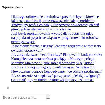
Najnowsze Newsy:
Dlaczego odtruwanie alkoholowe powinno być traktowane
jako etap stabilizacji, a nie rozwiązanie całego problemu
Tradycyjny rosół i co dalej? Propozycje nowoczesnych dań
głównych na elegancki obiad po chrzcie
Jaki język programowania wybrać dla robota? Przegląd
najpopularniejszych rozwiązań w programowaniu robotów
przemysłowych
Jakie efekty można osiągnąć, ćwicząc regularnie w fotelu do
ćwiczeń oporowych?
Jak zorganizować event firmowy? Planowanie krok po kroku
Kompleksowa metamorfoza po ciąży – Na czym polega
Mommy Makeover i jakie zabiegi wchodzą w jej skład?
Jak zacząć swoją przygodę z siatkówką we Wrocławiu?
Nowoczesne pomoce logopedyczne – co oferują producenci?
Jak skutecznie zabezpieczyć paszę przed pleśnią i wilgocią?
Co zrobić, gdy w firmie brakuje współpracy i zaufania?