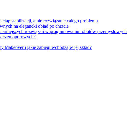
tap stabilizacji, a nie rozwiązanie całego problemu
wnych na elegancki obiad po chrzcie
opularniejszych rozwiązań w programowaniu robotów przemysłowych
 ćwiczeń oporowych?
Makeover i jakie zabiegi wchodzą w jej skład?