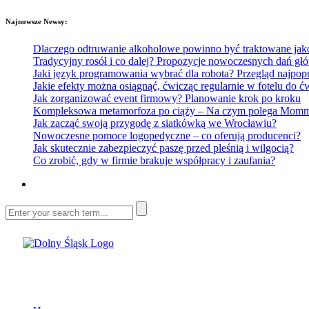
Najnowsze Newsy:
Dlaczego odtruwanie alkoholowe powinno być traktowane jako e
Tradycyjny rosół i co dalej? Propozycje nowoczesnych dań głó
Jaki język programowania wybrać dla robota? Przegląd najp
Jakie efekty można osiągnąć, ćwicząc regularnie w fotelu do
Jak zorganizować event firmowy? Planowanie krok po kroku
Kompleksowa metamorfoza po ciąży – Na czym polega Mommy 
Jak zacząć swoją przygodę z siatkówką we Wrocławiu?
Nowoczesne pomoce logopedyczne – co oferują producenci?
Jak skutecznie zabezpieczyć paszę przed pleśnią i wilgocią?
Co zrobić, gdy w firmie brakuje współpracy i zaufania?
Dolny Śląsk