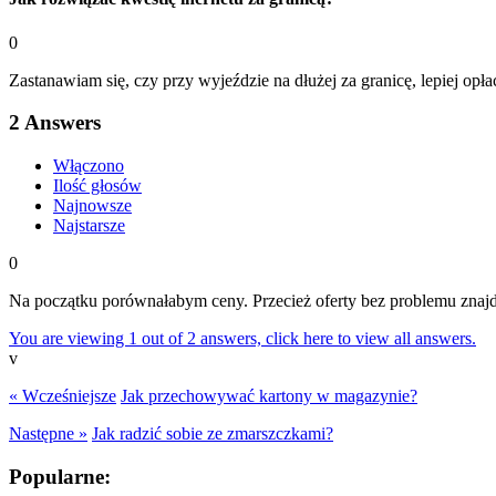
0
Zastanawiam się, czy przy wyjeździe na dłużej za granicę, lepiej opł
2
Answers
Włączono
Ilość głosów
Najnowsze
Najstarsze
0
Na początku porównałabym ceny. Przecież oferty bez problemu znajdzi
You are viewing 1 out of 2 answers, click here to view all answers.
v
« Wcześniejsze
Jak przechowywać kartony w magazynie?
Następne »
Jak radzić sobie ze zmarszczkami?
Popularne: