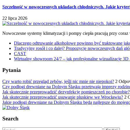
Szczelność w nowoczesnych układach chłodniczych. Jakie kryter
22 lipca 2026
Nowoczesne systemy klimatyzacji i pompy ciepła pracują przy coraz
Dlaczego odtruwanie alkoholowe powinno być traktowane jako e
Tradycyjny rosół i co dalej? Propozycje nowoczesnych dań głó
CAST
Wirtualny showroom 24/7 – jak profesjonalne wizualizacje 3D 
Pytania
Czy warto robić przegląd zębów, jeśli nic mnie nie niepokoi?
2 Odpo
Czy podłogi drewniane na Dolnym Śląsku przetrwają imprezy rodzin
Jak skutecznie przeprowadzić dezynfekcję pomieszczeń po chorobie?
Jak skutecznie przeprowadzić usuwanie pluskiew we Wrocławiu?
2 
Jakie podłogi drewniane na Dolnym Śląsku będą najlepsze do mojeg
Search