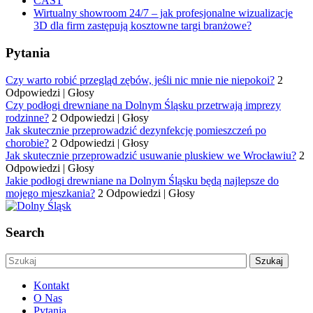
CAST
Wirtualny showroom 24/7 – jak profesjonalne wizualizacje
3D dla firm zastępują kosztowne targi branżowe?
Pytania
Czy warto robić przegląd zębów, jeśli nic mnie nie niepokoi?
2
Odpowiedzi
|
Głosy
Czy podłogi drewniane na Dolnym Śląsku przetrwają imprezy
rodzinne?
2 Odpowiedzi
|
Głosy
Jak skutecznie przeprowadzić dezynfekcję pomieszczeń po
chorobie?
2 Odpowiedzi
|
Głosy
Jak skutecznie przeprowadzić usuwanie pluskiew we Wrocławiu?
2
Odpowiedzi
|
Głosy
Jakie podłogi drewniane na Dolnym Śląsku będą najlepsze do
mojego mieszkania?
2 Odpowiedzi
|
Głosy
Search
Kontakt
O Nas
Pytania