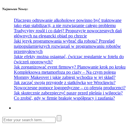
Najnowsze Newsy:
Dlaczego odtruwanie alkoholowe powinno być traktowane
jako etap stabilizacji, a nie rozwiązanie całego problemu
Tradycyjny rosół i co dalej? Propozycje nowoczesnych dań
głównych na elegancki obiad po chrzcie
Jaki język programowania wybrać dla robota? Przegląd
najpopularniejszych rozwiązań w programowaniu robotów
przemysłowych
Jakie efekty można osiągnąć, ćwicząc regularnie w fotelu do
ćwiczeń oporowych?
Jak zorganizować event firmowy? Planowanie krok po kroku
Kompleksowa metamorfoza po ciąży – Na czym polega
Mommy Makeover i jakie zabiegi wchodzą w jej skład?
Jak zacząć swoją przygodę z siatkówką we Wrocławiu?
Nowoczesne pomoce logopedyczne – co oferują producenci?
Jak skutecznie zabezpieczyć paszę przed pleśnią i wilgocią?
Co zrobić, gdy w firmie brakuje współpracy i zaufania?