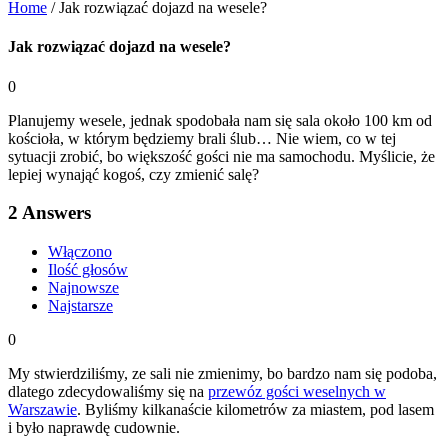
Home
/
Jak rozwiązać dojazd na wesele?
Jak rozwiązać dojazd na wesele?
0
Planujemy wesele, jednak spodobała nam się sala około 100 km od
kościoła, w którym będziemy brali ślub… Nie wiem, co w tej
sytuacji zrobić, bo większość gości nie ma samochodu. Myślicie, że
lepiej wynająć kogoś, czy zmienić salę?
2
Answers
Włączono
Ilość głosów
Najnowsze
Najstarsze
0
My stwierdziliśmy, ze sali nie zmienimy, bo bardzo nam się podoba,
dlatego zdecydowaliśmy się na
przewóz gości weselnych w
Warszawie
. Byliśmy kilkanaście kilometrów za miastem, pod lasem
i było naprawdę cudownie.