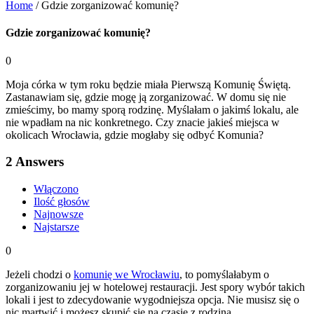
Home
/
Gdzie zorganizować komunię?
Gdzie zorganizować komunię?
0
Moja córka w tym roku będzie miała Pierwszą Komunię Świętą.
Zastanawiam się, gdzie mogę ją zorganizować. W domu się nie
zmieścimy, bo mamy sporą rodzinę. Myślałam o jakimś lokalu, ale
nie wpadłam na nic konkretnego. Czy znacie jakieś miejsca w
okolicach Wrocławia, gdzie mogłaby się odbyć Komunia?
2
Answers
Włączono
Ilość głosów
Najnowsze
Najstarsze
0
Jeżeli chodzi o
komunię we Wrocławiu
, to pomyślałabym o
zorganizowaniu jej w hotelowej restauracji. Jest spory wybór takich
lokali i jest to zdecydowanie wygodniejsza opcja. Nie musisz się o
nic martwić i możesz skupić się na czasie z rodziną.