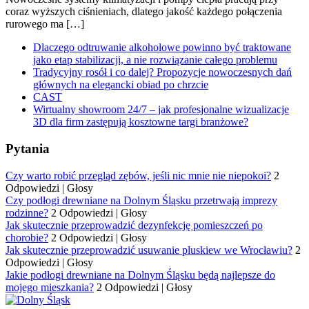
coraz wyższych ciśnieniach, dlatego jakość każdego połączenia
rurowego ma […]
Dlaczego odtruwanie alkoholowe powinno być traktowane
jako etap stabilizacji, a nie rozwiązanie całego problemu
Tradycyjny rosół i co dalej? Propozycje nowoczesnych dań
głównych na elegancki obiad po chrzcie
CAST
Wirtualny showroom 24/7 – jak profesjonalne wizualizacje
3D dla firm zastępują kosztowne targi branżowe?
Pytania
Czy warto robić przegląd zębów, jeśli nic mnie nie niepokoi?
2
Odpowiedzi
|
Głosy
Czy podłogi drewniane na Dolnym Śląsku przetrwają imprezy
rodzinne?
2 Odpowiedzi
|
Głosy
Jak skutecznie przeprowadzić dezynfekcję pomieszczeń po
chorobie?
2 Odpowiedzi
|
Głosy
Jak skutecznie przeprowadzić usuwanie pluskiew we Wrocławiu?
2
Odpowiedzi
|
Głosy
Jakie podłogi drewniane na Dolnym Śląsku będą najlepsze do
mojego mieszkania?
2 Odpowiedzi
|
Głosy