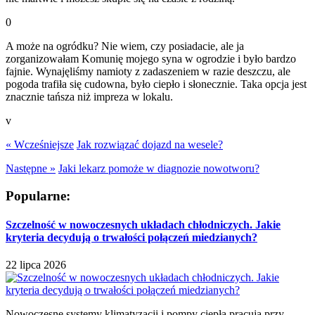
0
A może na ogródku? Nie wiem, czy posiadacie, ale ja
zorganizowałam Komunię mojego syna w ogrodzie i było bardzo
fajnie. Wynajęliśmy namioty z zadaszeniem w razie deszczu, ale
pogoda trafiła się cudowna, było ciepło i słonecznie. Taka opcja jest
znacznie tańsza niż impreza w lokalu.
v
« Wcześniejsze
Jak rozwiązać dojazd na wesele?
Następne »
Jaki lekarz pomoże w diagnozie nowotworu?
Popularne:
Szczelność w nowoczesnych układach chłodniczych. Jakie
kryteria decydują o trwałości połączeń miedzianych?
22 lipca 2026
Nowoczesne systemy klimatyzacji i pompy ciepła pracują przy