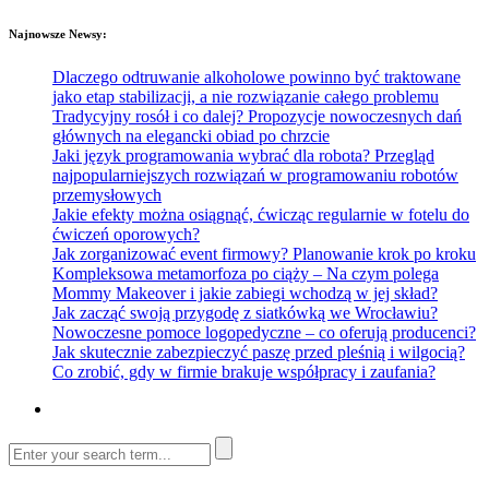
Najnowsze Newsy:
Dlaczego odtruwanie alkoholowe powinno być traktowane
jako etap stabilizacji, a nie rozwiązanie całego problemu
Tradycyjny rosół i co dalej? Propozycje nowoczesnych dań
głównych na elegancki obiad po chrzcie
Jaki język programowania wybrać dla robota? Przegląd
najpopularniejszych rozwiązań w programowaniu robotów
przemysłowych
Jakie efekty można osiągnąć, ćwicząc regularnie w fotelu do
ćwiczeń oporowych?
Jak zorganizować event firmowy? Planowanie krok po kroku
Kompleksowa metamorfoza po ciąży – Na czym polega
Mommy Makeover i jakie zabiegi wchodzą w jej skład?
Jak zacząć swoją przygodę z siatkówką we Wrocławiu?
Nowoczesne pomoce logopedyczne – co oferują producenci?
Jak skutecznie zabezpieczyć paszę przed pleśnią i wilgocią?
Co zrobić, gdy w firmie brakuje współpracy i zaufania?