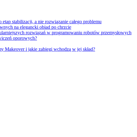
tap stabilizacji, a nie rozwiązanie całego problemu
wnych na elegancki obiad po chrzcie
opularniejszych rozwiązań w programowaniu robotów przemysłowych
 ćwiczeń oporowych?
Makeover i jakie zabiegi wchodzą w jej skład?