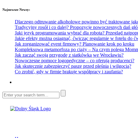
Najnowsze Newsy:
Dlaczego odtruwanie alkoholowe powinno być traktowane jako e
Tradycyjny rosół i co dalej? Propozycje nowoczesnych dań głó
Jaki język programowania wybrać dla robota? Przegląd najp
Jakie efekty można osiągnąć, ćwicząc regularnie w fotelu do
Jak zorganizować event firmowy? Planowanie krok po kroku
Kompleksowa metamorfoza po ciąży – Na czym polega Mommy 
Jak zacząć swoją przygodę z siatkówką we Wrocławiu?
Nowoczesne pomoce logopedyczne – co oferują producenci?
Jak skutecznie zabezpieczyć paszę przed pleśnią i wilgocią?
Co zrobić, gdy w firmie brakuje współpracy i zaufania?
Dolny Śląsk