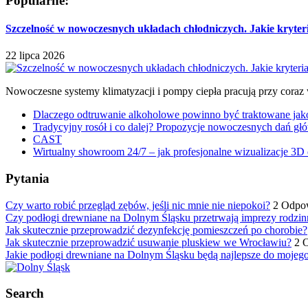
Popularne:
Szczelność w nowoczesnych układach chłodniczych. Jakie kryter
22 lipca 2026
Nowoczesne systemy klimatyzacji i pompy ciepła pracują przy coraz
Dlaczego odtruwanie alkoholowe powinno być traktowane jako e
Tradycyjny rosół i co dalej? Propozycje nowoczesnych dań głó
CAST
Wirtualny showroom 24/7 – jak profesjonalne wizualizacje 3D 
Pytania
Czy warto robić przegląd zębów, jeśli nic mnie nie niepokoi?
2 Odpo
Czy podłogi drewniane na Dolnym Śląsku przetrwają imprezy rodzin
Jak skutecznie przeprowadzić dezynfekcję pomieszczeń po chorobie?
Jak skutecznie przeprowadzić usuwanie pluskiew we Wrocławiu?
2 
Jakie podłogi drewniane na Dolnym Śląsku będą najlepsze do mojeg
Search