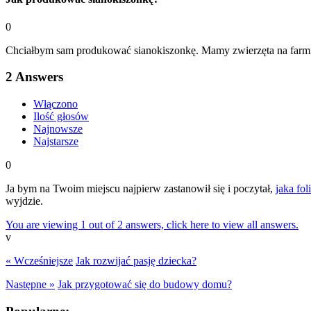
0
Chciałbym sam produkować sianokiszonkę. Mamy zwierzęta na farmie i
2
Answers
Włączono
Ilość głosów
Najnowsze
Najstarsze
0
Ja bym na Twoim miejscu najpierw zastanowił się i poczytał,
jaka fol
wyjdzie.
You are viewing 1 out of 2 answers, click here to view all answers.
v
« Wcześniejsze
Jak rozwijać pasję dziecka?
Następne »
Jak przygotować się do budowy domu?