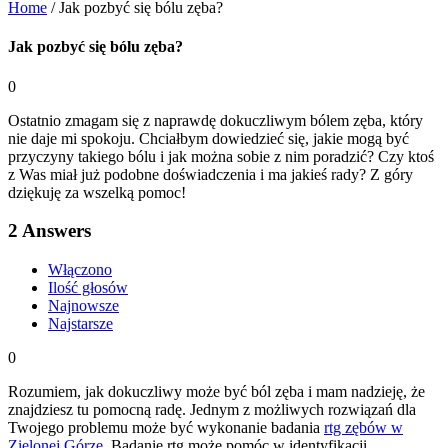
Home
/
Jak pozbyć się bólu zęba?
Jak pozbyć się bólu zęba?
0
Ostatnio zmagam się z naprawdę dokuczliwym bólem zęba, który
nie daje mi spokoju. Chciałbym dowiedzieć się, jakie mogą być
przyczyny takiego bólu i jak można sobie z nim poradzić? Czy ktoś
z Was miał już podobne doświadczenia i ma jakieś rady? Z góry
dziękuję za wszelką pomoc!
2
Answers
Włączono
Ilość głosów
Najnowsze
Najstarsze
0
Rozumiem, jak dokuczliwy może być ból zęba i mam nadzieję, że
znajdziesz tu pomocną radę. Jednym z możliwych rozwiązań dla
Twojego problemu może być wykonanie badania
rtg zębów w
Zielonej Górze
. Badanie rtg może pomóc w identyfikacji