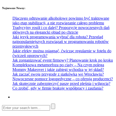
Najnowsze Newsy:
Dlaczego odtruwanie alkoholowe powinno być traktowane
jako etap stabilizacji, a nie rozwiązanie całego problemu
Tradycyjny rosół i co dalej? Propozycje nowoczesnych dań
głównych na elegancki obiad po chrzcie
Jaki język programowania wybrać dla robota? Przegląd
najpopularniejszych rozwiązań w programowaniu robotów
przemysłowych
Jakie efekty można osiągnąć, ćwicząc regularnie w fotelu do
ćwiczeń oporowych?
Jak zorganizować event firmowy? Planowanie krok po kroku
Kompleksowa metamorfoza po ciąży – Na czym polega
Mommy Makeover i jakie zabiegi wchodzą w jej skład?
Jak zacząć swoją przygodę z siatkówką we Wrocławiu?
Nowoczesne pomoce logopedyczne – co oferują producenci?
Jak skutecznie zabezpieczyć paszę przed pleśnią i wilgocią?
Co zrobić, gdy w firmie brakuje współpracy i zaufania?