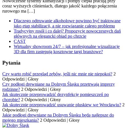
Nowoczesne systemy klimatyzacji i pompy ciepła pracują przy
coraz wyższych ciśnieniach, dlatego jakość każdego połączenia
rurowego ma […]
Dlaczego odtruwanie alkoholowe powinno być traktowane
jako etap stabilizacji, a nie rozwiązanie całego problemu
Tradycyjny rosół i co dalej? Propozycje nowoczesnych dań
głównych na elegancki obiad po chrzcie
CAST
Wirtualny showroom 24/7 – jak profesjonalne wizualizacje
3D dla firm zastępują kosztowne targi branżowe?
Pytania
Czy warto robić przegląd zębów, jeśli nic mnie nie niepokoi?
2
Odpowiedzi
|
Głosy
Czy podłogi drewniane na Dolnym Śląsku przetrwają imprezy
rodzinne?
2 Odpowiedzi
|
Głosy
Jak skutecznie przeprowadzić dezynfekcję pomieszczeń po
chorobie?
2 Odpowiedzi
|
Głosy
Jak skutecznie przeprowadzić usuwanie pluskiew we Wrocławiu?
2
Odpowiedzi
|
Głosy
Jakie podłogi drewniane na Dolnym Śląsku będą najlepsze do
mojego mieszkania?
2 Odpowiedzi
|
Głosy