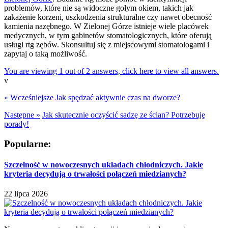
problemów, które nie są widoczne gołym okiem, takich jak
zakażenie korzeni, uszkodzenia strukturalne czy nawet obecność
kamienia nazębnego. W Zielonej Górze istnieje wiele placówek
medycznych, w tym gabinetów stomatologicznych, które oferują
usługi rtg zębów. Skonsultuj się z miejscowymi stomatologami i
zapytaj o taką możliwość.
You are viewing 1 out of 2 answers, click here to view all answers.
v
« Wcześniejsze
Jak spędzać aktywnie czas na dworze?
Następne »
Jak skutecznie oczyścić sadzę ze ścian? Potrzebuję
porady!
Popularne:
Szczelność w nowoczesnych układach chłodniczych. Jakie
kryteria decydują o trwałości połączeń miedzianych?
22 lipca 2026