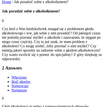
Home
/
Jak poradzić sobie z alkoholizmem?
Jak poradzić sobie z alkoholizmem?
0
Czy ktoś z Was kiedykolwiek zmagał się z problemem głodu
alkoholowego i wie, jak sobie z nim poradzić? Od jakiegoś czasu
nie potrafię przestać myśleć o alkoholu i zauważam, że sięgam po
niego coraz częściej. Czy to już znak, że mam problem z
alkoholem? Co mogę zrobić, żeby przestać o nim myśleć? Czy
istnieją jakieś sposoby na radzenie sobie z głodem alkoholowym?
Czy warto zwrócić się o pomoc do specjalisty? Z góry dziękuję za
odpowiedzi.
2
Answers
Włączono
Ilość głosów
Najnowsze
Najstarsze
0
Głód alkoholowy to jedno z najpoważniejszych objawów