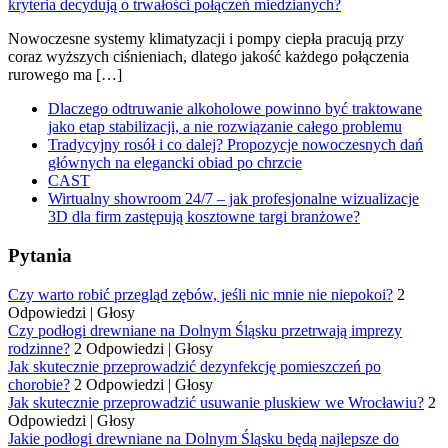
Nowoczesne systemy klimatyzacji i pompy ciepła pracują przy
coraz wyższych ciśnieniach, dlatego jakość każdego połączenia
rurowego ma […]
Dlaczego odtruwanie alkoholowe powinno być traktowane
jako etap stabilizacji, a nie rozwiązanie całego problemu
Tradycyjny rosół i co dalej? Propozycje nowoczesnych dań
głównych na elegancki obiad po chrzcie
CAST
Wirtualny showroom 24/7 – jak profesjonalne wizualizacje
3D dla firm zastępują kosztowne targi branżowe?
Pytania
Czy warto robić przegląd zębów, jeśli nic mnie nie niepokoi?
2
Odpowiedzi
|
Głosy
Czy podłogi drewniane na Dolnym Śląsku przetrwają imprezy
rodzinne?
2 Odpowiedzi
|
Głosy
Jak skutecznie przeprowadzić dezynfekcję pomieszczeń po
chorobie?
2 Odpowiedzi
|
Głosy
Jak skutecznie przeprowadzić usuwanie pluskiew we Wrocławiu?
2
Odpowiedzi
|
Głosy
Jakie podłogi drewniane na Dolnym Śląsku będą najlepsze do