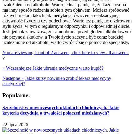
uzależnienia od alkoholu. Warto jednak pamiętać, że każda osoba
ma inny sposób radzenia sobie z tym objawem. Możesz spróbować
różnych metod, takich jak medytacja, ćwiczenia relaksacyjne,
aktywność fizyczna czy oddechowe. Warto też pamiętać o zdrowym
stylu życia, w tym o regularnym odpoczynku i odpowiedniej diecie.
Jeśli jednak zauważasz, że samoobrona przed głodem alkoholowym
nie przynosi skutków, a Twoje życie zaczyna być coraz bardziej
uzależnione od alkoholu, warto zwrócić się o pomoc do specjalisty.
You are viewing 1 out of 2 answers, click here to view all answers.
v
« Wcześniejsze
Jakie ubrania medyczne warto kupić?
Następne »
Jakie kursy powinien zrobić lekarz medycyny
estetycznej?
Popularne:
Szczelność w nowoczesnych układach chłodniczych. Jakie
kryteria decydują o trwałości połączeń miedzianych?
22 lipca 2026