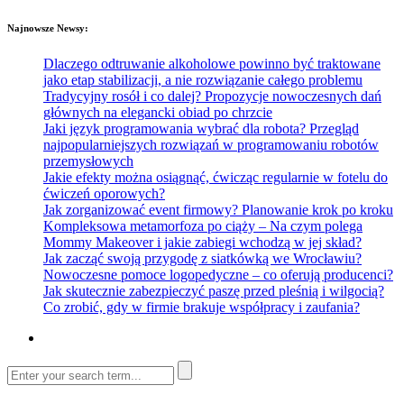
Najnowsze Newsy:
Dlaczego odtruwanie alkoholowe powinno być traktowane
jako etap stabilizacji, a nie rozwiązanie całego problemu
Tradycyjny rosół i co dalej? Propozycje nowoczesnych dań
głównych na elegancki obiad po chrzcie
Jaki język programowania wybrać dla robota? Przegląd
najpopularniejszych rozwiązań w programowaniu robotów
przemysłowych
Jakie efekty można osiągnąć, ćwicząc regularnie w fotelu do
ćwiczeń oporowych?
Jak zorganizować event firmowy? Planowanie krok po kroku
Kompleksowa metamorfoza po ciąży – Na czym polega
Mommy Makeover i jakie zabiegi wchodzą w jej skład?
Jak zacząć swoją przygodę z siatkówką we Wrocławiu?
Nowoczesne pomoce logopedyczne – co oferują producenci?
Jak skutecznie zabezpieczyć paszę przed pleśnią i wilgocią?
Co zrobić, gdy w firmie brakuje współpracy i zaufania?