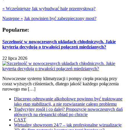
« Wcześniejsze
Jak wybudwać halę przemysłową?
Następne »
Jak powinien być zabezpieczony most?
Popularne:
Szczelność w nowoczesnych układach chłodniczych. Jakie
kryteria decydują o trwałości połączeń miedzianych?
22 lipca 2026
Nowoczesne systemy klimatyzacji i pompy ciepła pracują przy
coraz wyższych ciśnieniach, dlatego jakość każdego połączenia
rurowego ma […]
Dlaczego odtruwanie alkoholowe powinno być traktowane
jako etap stabilizacji, a nie rozwiązanie całego problemu
Tradycyjny rosół i co dalej? Propozycje nowoczesnych dań
głównych na elegancki obiad po chrzcie
CAST
Wirtualny showroom 24/7 – jak profesjonalne wizualizacje