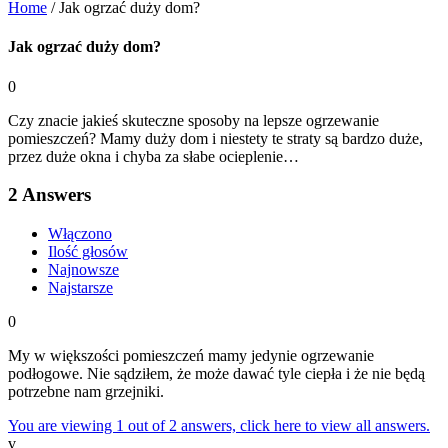
Home
/
Jak ogrzać duży dom?
Jak ogrzać duży dom?
0
Czy znacie jakieś skuteczne sposoby na lepsze ogrzewanie
pomieszczeń? Mamy duży dom i niestety te straty są bardzo duże,
przez duże okna i chyba za słabe ocieplenie…
2
Answers
Włączono
Ilość głosów
Najnowsze
Najstarsze
0
My w większości pomieszczeń mamy jedynie ogrzewanie
podłogowe. Nie sądziłem, że może dawać tyle ciepła i że nie będą
potrzebne nam grzejniki.
You are viewing 1 out of 2 answers, click here to view all answers.
v