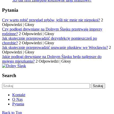
3D dla firm zastępują kosztowne targi branżowe?
Pytania
Czy warto robić przegląd zębów, jeśli nic mnie nie niepokoi?
2
Odpowiedzi
|
Głosy
Czy podłogi drewniane na Dolnym Śląsku przetrwają imprezy
rodzinne?
2 Odpowiedzi
|
Głosy
Jak skutecznie przeprowadzić dezynfekcję pomieszczeń po
chorobie?
2 Odpowiedzi
|
Głosy
Jak skutecznie przeprowadzić usuwanie pluskiew we Wrocławiu?
2
Odpowiedzi
|
Głosy
Jakie podłogi drewniane na Dolnym Śląsku będą najlepsze do
mojego mieszkania?
2 Odpowiedzi
|
Głosy
Search
Kontakt
O Nas
Pytania
Back to Top