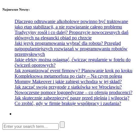
Najnowsze Newsy:
Dlaczego odtruwanie alkoholowe powinno być traktowane
jako etap stabilizacji, a nie rozwiązanie całego problemu
Tradycyjny rosół i co dalej? Propozycje nowoczesnych dań
głównych na elegancki obiad po chrzcie
Jaki język programowania wybrać dla robota? Przegląd
najpopularniejszych rozwiązań w programowaniu robotów
przemysłowych
Jakie efekty można osiągnąć, ćwicząc regularnie w fotelu do
ćwiczeń oporowych?
Jak zorganizować event firmowy? Planowanie krok po kroku
Kompleksowa metamorfoza po ciąży – Na czym polega
Mommy Makeover i jakie zabiegi wchodzą w jej skład?
Jak zacząć swoją przygodę z siatkówką we Wrocławiu?
Nowoczesne pomoce logopedyczne – co oferują producenci?
Jak skutecznie zabezpieczyć paszę przed pleśnią i wilgocią?
Co zrobić, gdy w firmie brakuje współpracy i zaufania?