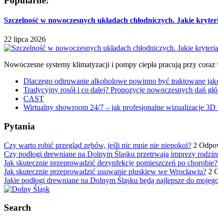
Popularne:
Szczelność w nowoczesnych układach chłodniczych. Jakie kryter
22 lipca 2026
Nowoczesne systemy klimatyzacji i pompy ciepła pracują przy coraz
Dlaczego odtruwanie alkoholowe powinno być traktowane jako e
Tradycyjny rosół i co dalej? Propozycje nowoczesnych dań głó
CAST
Wirtualny showroom 24/7 – jak profesjonalne wizualizacje 3D 
Pytania
Czy warto robić przegląd zębów, jeśli nic mnie nie niepokoi?
2 Odpo
Czy podłogi drewniane na Dolnym Śląsku przetrwają imprezy rodzin
Jak skutecznie przeprowadzić dezynfekcję pomieszczeń po chorobie?
Jak skutecznie przeprowadzić usuwanie pluskiew we Wrocławiu?
2 
Jakie podłogi drewniane na Dolnym Śląsku będą najlepsze do mojeg
Search