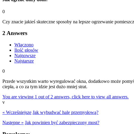
0
Czy znacie jakieś skuteczne sposoby na lepsze ogrzewanie pomieszcz
2
Answers
Włączono
Ilość głosów
Najnowsze
Najstarsze
0
Przede wszystkim warto wyregulować okna, dodatkowo może pomyś
ciepła, a co za tym idzie jest dużo mniej strat.
You are viewing 1 out of 2 answers, click here to view all answers.
v
« Wcześniejsze
Jak wybudwać halę przemysłową?
Następne »
Jak powinien być zabezpieczony most?