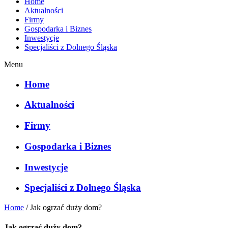
Home
Aktualności
Firmy
Gospodarka i Biznes
Inwestycje
Specjaliści z Dolnego Śląska
Menu
Home
Aktualności
Firmy
Gospodarka i Biznes
Inwestycje
Specjaliści z Dolnego Śląska
Home
/
Jak ogrzać duży dom?
Jak ogrzać duży dom?