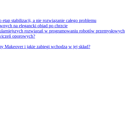
tap stabilizacji, a nie rozwiązanie całego problemu
wnych na elegancki obiad po chrzcie
opularniejszych rozwiązań w programowaniu robotów przemysłowych
 ćwiczeń oporowych?
Makeover i jakie zabiegi wchodzą w jej skład?