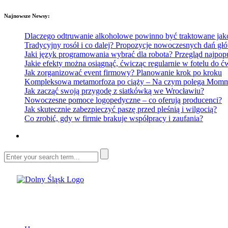
Najnowsze Newsy:
Dlaczego odtruwanie alkoholowe powinno być traktowane jako e
Tradycyjny rosół i co dalej? Propozycje nowoczesnych dań głó
Jaki język programowania wybrać dla robota? Przegląd najp
Jakie efekty można osiągnąć, ćwicząc regularnie w fotelu do
Jak zorganizować event firmowy? Planowanie krok po kroku
Kompleksowa metamorfoza po ciąży – Na czym polega Mommy 
Jak zacząć swoją przygodę z siatkówką we Wrocławiu?
Nowoczesne pomoce logopedyczne – co oferują producenci?
Jak skutecznie zabezpieczyć paszę przed pleśnią i wilgocią?
Co zrobić, gdy w firmie brakuje współpracy i zaufania?
Dolny Śląsk