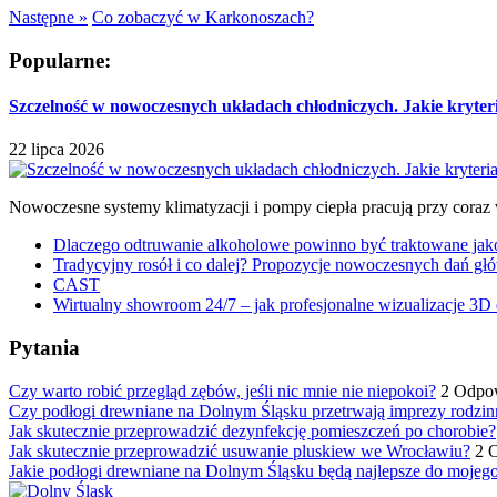
Następne »
Co zobaczyć w Karkonoszach?
Popularne:
Szczelność w nowoczesnych układach chłodniczych. Jakie kryter
22 lipca 2026
Nowoczesne systemy klimatyzacji i pompy ciepła pracują przy coraz
Dlaczego odtruwanie alkoholowe powinno być traktowane jako e
Tradycyjny rosół i co dalej? Propozycje nowoczesnych dań głó
CAST
Wirtualny showroom 24/7 – jak profesjonalne wizualizacje 3D 
Pytania
Czy warto robić przegląd zębów, jeśli nic mnie nie niepokoi?
2 Odpo
Czy podłogi drewniane na Dolnym Śląsku przetrwają imprezy rodzin
Jak skutecznie przeprowadzić dezynfekcję pomieszczeń po chorobie?
Jak skutecznie przeprowadzić usuwanie pluskiew we Wrocławiu?
2 
Jakie podłogi drewniane na Dolnym Śląsku będą najlepsze do mojeg