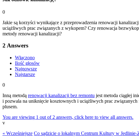
0
Jakie są korzyści wynikające z przeprowadzenia renowacji kanalizacji
uciążliwych prac związanych z wykopem? Czy renowacja bezwykopowa 
metody renowacji kanalizacji?
2
Answers
Włączono
Ilość głosów
Najnowsze
Najstarsze
0
Inną metodą
renowacji kanalizacji bez remontu
jest metoda ciągłej in
i pozwala na uniknięcie kosztownych i uciążliwych prac związanych 
plusem.
You are viewing 1 out of 2 answers, click here to view all answers.
v
« Wcześniejsze
Co sądzicie o lokalnym Centrum Kultury w Jedlinie-