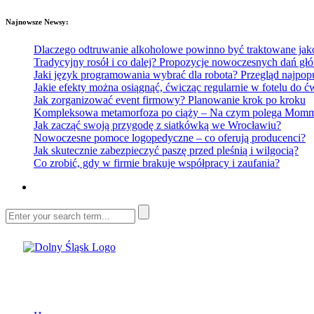
Najnowsze Newsy:
Dlaczego odtruwanie alkoholowe powinno być traktowane jako e
Tradycyjny rosół i co dalej? Propozycje nowoczesnych dań głó
Jaki język programowania wybrać dla robota? Przegląd najp
Jakie efekty można osiągnąć, ćwicząc regularnie w fotelu do
Jak zorganizować event firmowy? Planowanie krok po kroku
Kompleksowa metamorfoza po ciąży – Na czym polega Mommy 
Jak zacząć swoją przygodę z siatkówką we Wrocławiu?
Nowoczesne pomoce logopedyczne – co oferują producenci?
Jak skutecznie zabezpieczyć paszę przed pleśnią i wilgocią?
Co zrobić, gdy w firmie brakuje współpracy i zaufania?
Dolny Śląsk