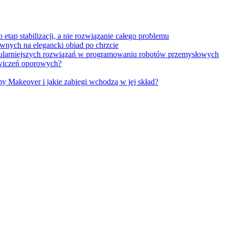
tap stabilizacji, a nie rozwiązanie całego problemu
wnych na elegancki obiad po chrzcie
opularniejszych rozwiązań w programowaniu robotów przemysłowych
 ćwiczeń oporowych?
Makeover i jakie zabiegi wchodzą w jej skład?