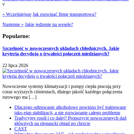
v
« Wcześniejsze
Jak rozwinąć firmę transportową?
Następne »
Jakie jedzenie na wesele?
Popularne:
Szczelność w nowoczesnych układach chłodniczych. Jakie
kryteria decydują o trwałości połączeń miedzianych?
22 lipca 2026
Nowoczesne systemy klimatyzacji i pompy ciepła pracują przy
coraz wyższych ciśnieniach, dlatego jakość każdego połączenia
rurowego ma […]
Dlaczego odtruwanie alkoholowe powinno być traktowane
jako etap stabilizacji, a nie rozwiązanie całego problemu
Tradycyjny rosół i co dalej? Propozycje nowoczesnych dań
głównych na elegancki obiad po chrzcie
CAST