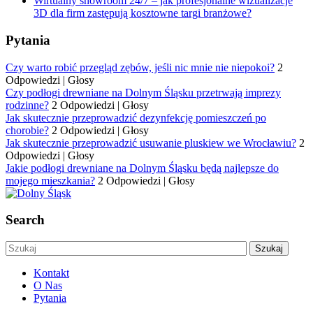
Wirtualny showroom 24/7 – jak profesjonalne wizualizacje
3D dla firm zastępują kosztowne targi branżowe?
Pytania
Czy warto robić przegląd zębów, jeśli nic mnie nie niepokoi?
2
Odpowiedzi
|
Głosy
Czy podłogi drewniane na Dolnym Śląsku przetrwają imprezy
rodzinne?
2 Odpowiedzi
|
Głosy
Jak skutecznie przeprowadzić dezynfekcję pomieszczeń po
chorobie?
2 Odpowiedzi
|
Głosy
Jak skutecznie przeprowadzić usuwanie pluskiew we Wrocławiu?
2
Odpowiedzi
|
Głosy
Jakie podłogi drewniane na Dolnym Śląsku będą najlepsze do
mojego mieszkania?
2 Odpowiedzi
|
Głosy
Search
Kontakt
O Nas
Pytania