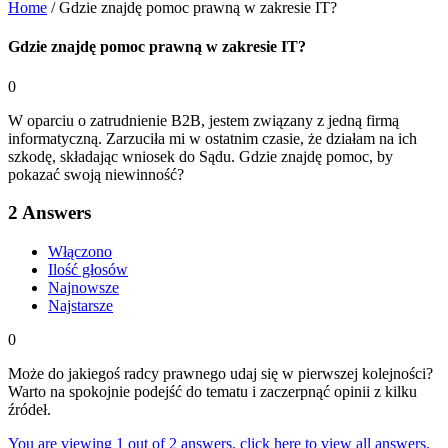
Home
/
Gdzie znajdę pomoc prawną w zakresie IT?
Gdzie znajdę pomoc prawną w zakresie IT?
0
W oparciu o zatrudnienie B2B, jestem związany z jedną firmą
informatyczną. Zarzuciła mi w ostatnim czasie, że działam na ich
szkodę, składając wniosek do Sądu. Gdzie znajdę pomoc, by
pokazać swoją niewinność?
2
Answers
Włączono
Ilość głosów
Najnowsze
Najstarsze
0
Może do jakiegoś radcy prawnego udaj się w pierwszej kolejności?
Warto na spokojnie podejść do tematu i zaczerpnąć opinii z kilku
źródeł.
You are viewing 1 out of 2 answers, click here to view all answers.