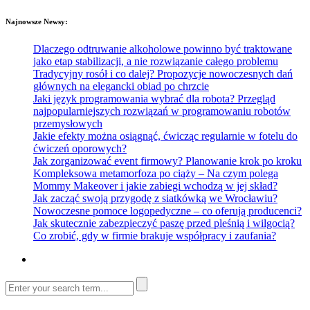
Najnowsze Newsy:
Dlaczego odtruwanie alkoholowe powinno być traktowane
jako etap stabilizacji, a nie rozwiązanie całego problemu
Tradycyjny rosół i co dalej? Propozycje nowoczesnych dań
głównych na elegancki obiad po chrzcie
Jaki język programowania wybrać dla robota? Przegląd
najpopularniejszych rozwiązań w programowaniu robotów
przemysłowych
Jakie efekty można osiągnąć, ćwicząc regularnie w fotelu do
ćwiczeń oporowych?
Jak zorganizować event firmowy? Planowanie krok po kroku
Kompleksowa metamorfoza po ciąży – Na czym polega
Mommy Makeover i jakie zabiegi wchodzą w jej skład?
Jak zacząć swoją przygodę z siatkówką we Wrocławiu?
Nowoczesne pomoce logopedyczne – co oferują producenci?
Jak skutecznie zabezpieczyć paszę przed pleśnią i wilgocią?
Co zrobić, gdy w firmie brakuje współpracy i zaufania?