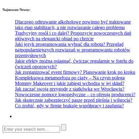
Najnowsze Newsy:
Dlaczego odtruwanie alkoholowe powinno być traktowane
jako etap stabilizacji, a nie rozwiązanie całego problemu
Tradycyjny rosół i co dalej? Propozycje nowoczesnych dań
głównych na elegancki obiad po chrzcie
Jaki język programowania wybrać dla robota? Przegląd
najpopularniejszych rozwiązań w programowaniu robotów
przemysłowych
Jakie efekty można osiągnąć, ćwicząc regularnie w fotelu do
ćwiczeń oporowych?
Jak zorganizować event firmowy? Planowanie krok po kroku
Kompleksowa metamorfoza po ciąży – Na czym polega
Mommy Makeover i jakie zabiegi wchodzą w jej skład?
Jak zacząć swoją przygodę z siatkówką we Wrocławiu?
Nowoczesne pomoce logopedyczne – co oferują producenci?
Jak skutecznie zabezpieczyć paszę przed pleśnią i wilgocią?
Co zrobić, gdy w firmie brakuje współpracy i zaufania?