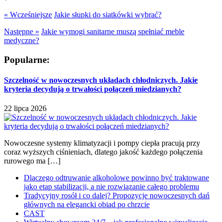
« Wcześniejsze
Jakie słupki do siatkówki wybrać?
Następne »
Jakie wymogi sanitarne muszą spełniać meble
medyczne?
Popularne:
Szczelność w nowoczesnych układach chłodniczych. Jakie
kryteria decydują o trwałości połączeń miedzianych?
22 lipca 2026
Nowoczesne systemy klimatyzacji i pompy ciepła pracują przy
coraz wyższych ciśnieniach, dlatego jakość każdego połączenia
rurowego ma […]
Dlaczego odtruwanie alkoholowe powinno być traktowane
jako etap stabilizacji, a nie rozwiązanie całego problemu
Tradycyjny rosół i co dalej? Propozycje nowoczesnych dań
głównych na elegancki obiad po chrzcie
CAST