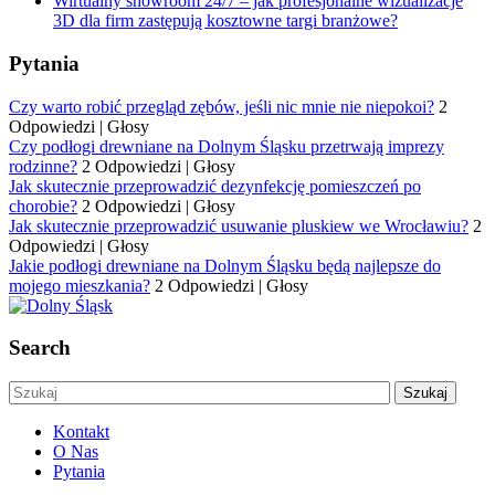
Wirtualny showroom 24/7 – jak profesjonalne wizualizacje
3D dla firm zastępują kosztowne targi branżowe?
Pytania
Czy warto robić przegląd zębów, jeśli nic mnie nie niepokoi?
2
Odpowiedzi
|
Głosy
Czy podłogi drewniane na Dolnym Śląsku przetrwają imprezy
rodzinne?
2 Odpowiedzi
|
Głosy
Jak skutecznie przeprowadzić dezynfekcję pomieszczeń po
chorobie?
2 Odpowiedzi
|
Głosy
Jak skutecznie przeprowadzić usuwanie pluskiew we Wrocławiu?
2
Odpowiedzi
|
Głosy
Jakie podłogi drewniane na Dolnym Śląsku będą najlepsze do
mojego mieszkania?
2 Odpowiedzi
|
Głosy
Search
Kontakt
O Nas
Pytania