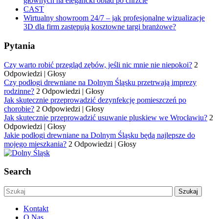
głównych na elegancki obiad po chrzcie
CAST
Wirtualny showroom 24/7 – jak profesjonalne wizualizacje
3D dla firm zastępują kosztowne targi branżowe?
Pytania
Czy warto robić przegląd zębów, jeśli nic mnie nie niepokoi?
2
Odpowiedzi
|
Głosy
Czy podłogi drewniane na Dolnym Śląsku przetrwają imprezy
rodzinne?
2 Odpowiedzi
|
Głosy
Jak skutecznie przeprowadzić dezynfekcję pomieszczeń po
chorobie?
2 Odpowiedzi
|
Głosy
Jak skutecznie przeprowadzić usuwanie pluskiew we Wrocławiu?
2
Odpowiedzi
|
Głosy
Jakie podłogi drewniane na Dolnym Śląsku będą najlepsze do
mojego mieszkania?
2 Odpowiedzi
|
Głosy
Search
Kontakt
O Nas