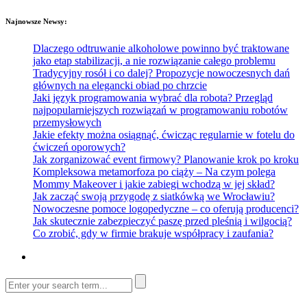
Najnowsze Newsy:
Dlaczego odtruwanie alkoholowe powinno być traktowane
jako etap stabilizacji, a nie rozwiązanie całego problemu
Tradycyjny rosół i co dalej? Propozycje nowoczesnych dań
głównych na elegancki obiad po chrzcie
Jaki język programowania wybrać dla robota? Przegląd
najpopularniejszych rozwiązań w programowaniu robotów
przemysłowych
Jakie efekty można osiągnąć, ćwicząc regularnie w fotelu do
ćwiczeń oporowych?
Jak zorganizować event firmowy? Planowanie krok po kroku
Kompleksowa metamorfoza po ciąży – Na czym polega
Mommy Makeover i jakie zabiegi wchodzą w jej skład?
Jak zacząć swoją przygodę z siatkówką we Wrocławiu?
Nowoczesne pomoce logopedyczne – co oferują producenci?
Jak skutecznie zabezpieczyć paszę przed pleśnią i wilgocią?
Co zrobić, gdy w firmie brakuje współpracy i zaufania?