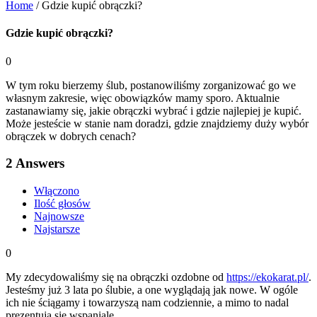
Home
/
Gdzie kupić obrączki?
Gdzie kupić obrączki?
0
W tym roku bierzemy ślub, postanowiliśmy zorganizować go we
własnym zakresie, więc obowiązków mamy sporo. Aktualnie
zastanawiamy się, jakie obrączki wybrać i gdzie najlepiej je kupić.
Może jesteście w stanie nam doradzi, gdzie znajdziemy duży wybór
obrączek w dobrych cenach?
2
Answers
Włączono
Ilość głosów
Najnowsze
Najstarsze
0
My zdecydowaliśmy się na obrączki ozdobne od
https://ekokarat.pl/
.
Jesteśmy już 3 lata po ślubie, a one wyglądają jak nowe. W ogóle
ich nie ściągamy i towarzyszą nam codziennie, a mimo to nadal
prezentują się wspaniale.