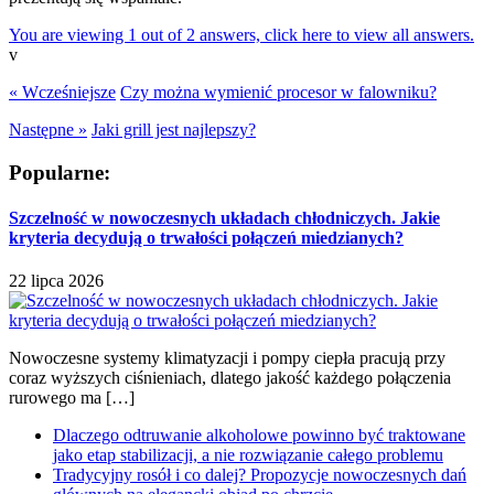
You are viewing 1 out of 2 answers, click here to view all answers.
v
« Wcześniejsze
Czy można wymienić procesor w falowniku?
Następne »
Jaki grill jest najlepszy?
Popularne:
Szczelność w nowoczesnych układach chłodniczych. Jakie
kryteria decydują o trwałości połączeń miedzianych?
22 lipca 2026
Nowoczesne systemy klimatyzacji i pompy ciepła pracują przy
coraz wyższych ciśnieniach, dlatego jakość każdego połączenia
rurowego ma […]
Dlaczego odtruwanie alkoholowe powinno być traktowane
jako etap stabilizacji, a nie rozwiązanie całego problemu
Tradycyjny rosół i co dalej? Propozycje nowoczesnych dań