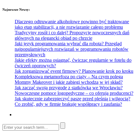
Najnowsze Newsy:
Dlaczego odtruwanie alkoholowe powinno być traktowane
jako etap stabilizacji, a nie rozwiązanie całego problemu
Tradycyjny rosół i co dalej? Propozycje nowoczesnych dań
głównych na elegancki obiad po chrzcie
Jaki język programowania wybrać dla robota? Przegląd
najpopularniejszych rozwiązań w programowaniu robotów
przemysłowych
Jakie efekty można osiągnąć, ćwicząc regularnie w fotelu do
ćwiczeń oporowych?
Jak zorganizować event firmowy? Planowanie krok po kroku
Kompleksowa metamorfoza po ciąży – Na czym polega
Mommy Makeover i jakie zabiegi wchodzą w jej skład?
Jak zacząć swoją przygodę z siatkówką we Wrocławiu?
Nowoczesne pomoce logopedyczne – co oferują producenci?
Jak skutecznie zabezpieczyć paszę przed pleśnią i wilgocią?
Co zrobić, gdy w firmie brakuje współpracy i zaufania?