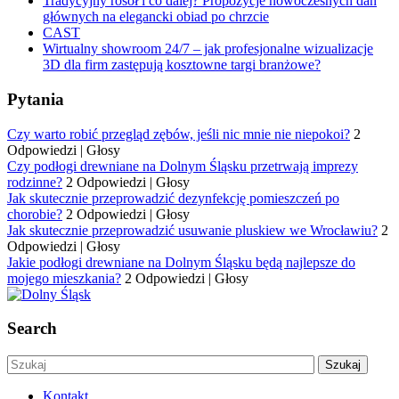
Tradycyjny rosół i co dalej? Propozycje nowoczesnych dań
głównych na elegancki obiad po chrzcie
CAST
Wirtualny showroom 24/7 – jak profesjonalne wizualizacje
3D dla firm zastępują kosztowne targi branżowe?
Pytania
Czy warto robić przegląd zębów, jeśli nic mnie nie niepokoi?
2
Odpowiedzi
|
Głosy
Czy podłogi drewniane na Dolnym Śląsku przetrwają imprezy
rodzinne?
2 Odpowiedzi
|
Głosy
Jak skutecznie przeprowadzić dezynfekcję pomieszczeń po
chorobie?
2 Odpowiedzi
|
Głosy
Jak skutecznie przeprowadzić usuwanie pluskiew we Wrocławiu?
2
Odpowiedzi
|
Głosy
Jakie podłogi drewniane na Dolnym Śląsku będą najlepsze do
mojego mieszkania?
2 Odpowiedzi
|
Głosy
Search
Kontakt