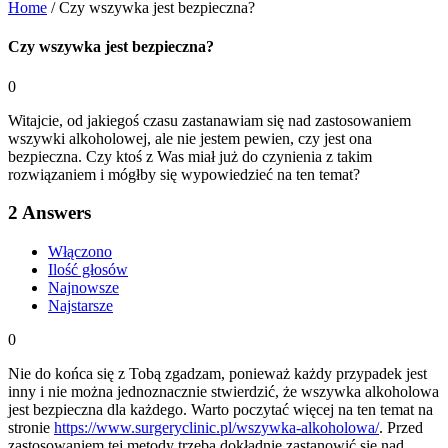
Home
/
Czy wszywka jest bezpieczna?
Czy wszywka jest bezpieczna?
0
Witajcie, od jakiegoś czasu zastanawiam się nad zastosowaniem
wszywki alkoholowej, ale nie jestem pewien, czy jest ona
bezpieczna. Czy ktoś z Was miał już do czynienia z takim
rozwiązaniem i mógłby się wypowiedzieć na ten temat?
2
Answers
Włączono
Ilość głosów
Najnowsze
Najstarsze
0
Nie do końca się z Tobą zgadzam, ponieważ każdy przypadek jest
inny i nie można jednoznacznie stwierdzić, że wszywka alkoholowa
jest bezpieczna dla każdego. Warto poczytać więcej na ten temat na
stronie
https://www.surgeryclinic.pl/wszywka-alkoholowa/
. Przed
zastosowaniem tej metody trzeba dokładnie zastanowić się nad