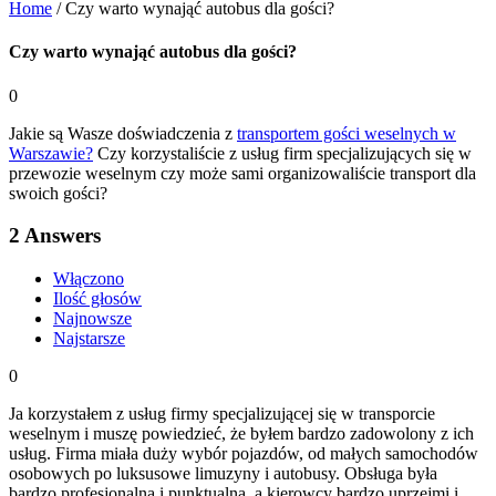
Home
/
Czy warto wynająć autobus dla gości?
Czy warto wynająć autobus dla gości?
0
Jakie są Wasze doświadczenia z
transportem gości weselnych w
Warszawie?
Czy korzystaliście z usług firm specjalizujących się w
przewozie weselnym czy może sami organizowaliście transport dla
swoich gości?
2
Answers
Włączono
Ilość głosów
Najnowsze
Najstarsze
0
Ja korzystałem z usług firmy specjalizującej się w transporcie
weselnym i muszę powiedzieć, że byłem bardzo zadowolony z ich
usług. Firma miała duży wybór pojazdów, od małych samochodów
osobowych po luksusowe limuzyny i autobusy. Obsługa była
bardzo profesjonalna i punktualna, a kierowcy bardzo uprzejmi i