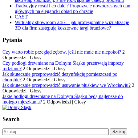
jako etap stabilizacji, a nie rozwiązanie całego problemu
Tradycyjny rosół i co dalej? Propozycje nowoczesnych dań
głównych na elegancki obiad po chrzcie
CAST
Wirtualny showroom 24/7 – jak profesjonalne wizualizacje
3D dla firm zastępują kosztowne targi branżowe?
Pytania
Czy warto robić przegląd zębów, jeśli nic mnie nie niepokoi?
2
Odpowiedzi
|
Głosy
Czy podłogi drewniane na Dolnym Śląsku przetrwają imprezy
rodzinne?
2 Odpowiedzi
|
Głosy
Jak skutecznie przeprowadzić dezynfekcję pomieszczeń po
chorobie?
2 Odpowiedzi
|
Głosy
Jak skutecznie przeprowadzić usuwanie pluskiew we Wrocławiu?
2
Odpowiedzi
|
Głosy
Jakie podłogi drewniane na Dolnym Śląsku będą najlepsze do
mojego mieszkania?
2 Odpowiedzi
|
Głosy
Search