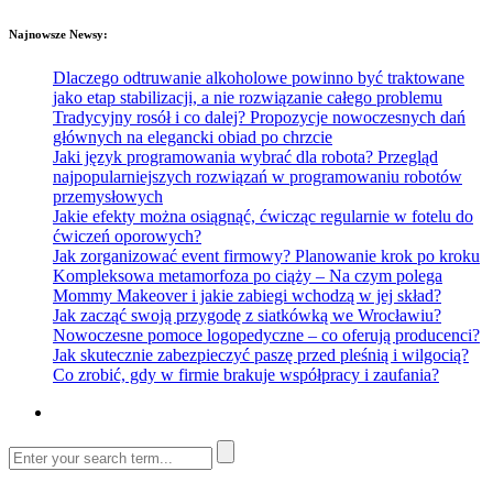
Najnowsze Newsy:
Dlaczego odtruwanie alkoholowe powinno być traktowane
jako etap stabilizacji, a nie rozwiązanie całego problemu
Tradycyjny rosół i co dalej? Propozycje nowoczesnych dań
głównych na elegancki obiad po chrzcie
Jaki język programowania wybrać dla robota? Przegląd
najpopularniejszych rozwiązań w programowaniu robotów
przemysłowych
Jakie efekty można osiągnąć, ćwicząc regularnie w fotelu do
ćwiczeń oporowych?
Jak zorganizować event firmowy? Planowanie krok po kroku
Kompleksowa metamorfoza po ciąży – Na czym polega
Mommy Makeover i jakie zabiegi wchodzą w jej skład?
Jak zacząć swoją przygodę z siatkówką we Wrocławiu?
Nowoczesne pomoce logopedyczne – co oferują producenci?
Jak skutecznie zabezpieczyć paszę przed pleśnią i wilgocią?
Co zrobić, gdy w firmie brakuje współpracy i zaufania?