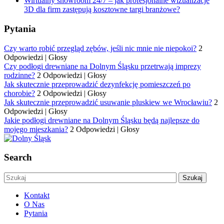
Wirtualny showroom 24/7 – jak profesjonalne wizualizacje
3D dla firm zastępują kosztowne targi branżowe?
Pytania
Czy warto robić przegląd zębów, jeśli nic mnie nie niepokoi?
2
Odpowiedzi
|
Głosy
Czy podłogi drewniane na Dolnym Śląsku przetrwają imprezy
rodzinne?
2 Odpowiedzi
|
Głosy
Jak skutecznie przeprowadzić dezynfekcję pomieszczeń po
chorobie?
2 Odpowiedzi
|
Głosy
Jak skutecznie przeprowadzić usuwanie pluskiew we Wrocławiu?
2
Odpowiedzi
|
Głosy
Jakie podłogi drewniane na Dolnym Śląsku będą najlepsze do
mojego mieszkania?
2 Odpowiedzi
|
Głosy
Search
Kontakt
O Nas
Pytania