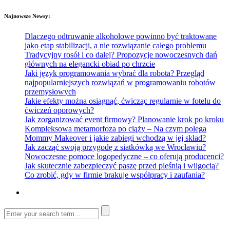
Najnowsze Newsy:
Dlaczego odtruwanie alkoholowe powinno być traktowane
jako etap stabilizacji, a nie rozwiązanie całego problemu
Tradycyjny rosół i co dalej? Propozycje nowoczesnych dań
głównych na elegancki obiad po chrzcie
Jaki język programowania wybrać dla robota? Przegląd
najpopularniejszych rozwiązań w programowaniu robotów
przemysłowych
Jakie efekty można osiągnąć, ćwicząc regularnie w fotelu do
ćwiczeń oporowych?
Jak zorganizować event firmowy? Planowanie krok po kroku
Kompleksowa metamorfoza po ciąży – Na czym polega
Mommy Makeover i jakie zabiegi wchodzą w jej skład?
Jak zacząć swoją przygodę z siatkówką we Wrocławiu?
Nowoczesne pomoce logopedyczne – co oferują producenci?
Jak skutecznie zabezpieczyć paszę przed pleśnią i wilgocią?
Co zrobić, gdy w firmie brakuje współpracy i zaufania?