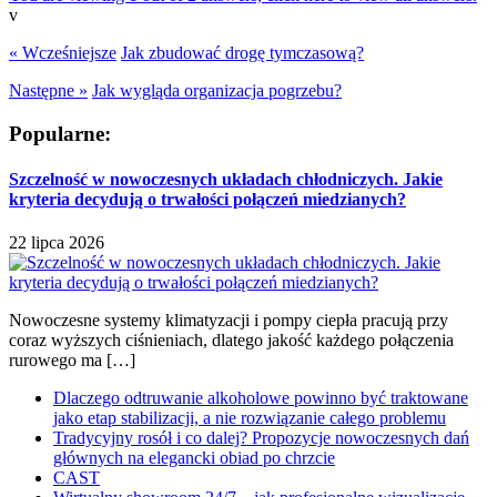
v
« Wcześniejsze
Jak zbudować drogę tymczasową?
Następne »
Jak wygląda organizacja pogrzebu?
Popularne:
Szczelność w nowoczesnych układach chłodniczych. Jakie
kryteria decydują o trwałości połączeń miedzianych?
22 lipca 2026
Nowoczesne systemy klimatyzacji i pompy ciepła pracują przy
coraz wyższych ciśnieniach, dlatego jakość każdego połączenia
rurowego ma […]
Dlaczego odtruwanie alkoholowe powinno być traktowane
jako etap stabilizacji, a nie rozwiązanie całego problemu
Tradycyjny rosół i co dalej? Propozycje nowoczesnych dań
głównych na elegancki obiad po chrzcie
CAST