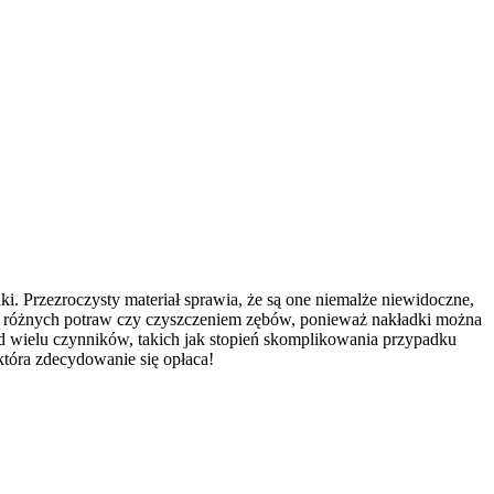
i. Przezroczysty materiał sprawia, że są one niemalże niewidoczne,
iem różnych potraw czy czyszczeniem zębów, ponieważ nakładki można
 od wielu czynników, takich jak stopień skomplikowania przypadku
która zdecydowanie się opłaca!