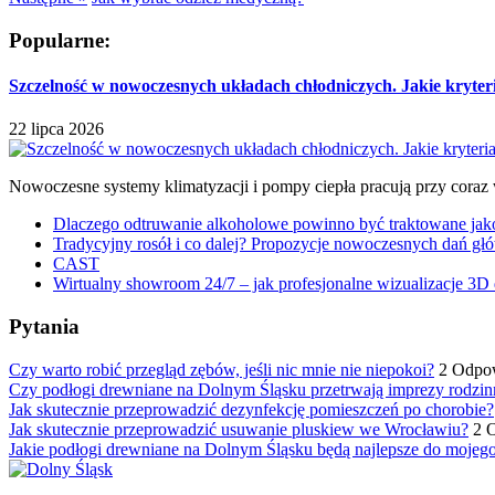
Popularne:
Szczelność w nowoczesnych układach chłodniczych. Jakie kryter
22 lipca 2026
Nowoczesne systemy klimatyzacji i pompy ciepła pracują przy coraz
Dlaczego odtruwanie alkoholowe powinno być traktowane jako e
Tradycyjny rosół i co dalej? Propozycje nowoczesnych dań głó
CAST
Wirtualny showroom 24/7 – jak profesjonalne wizualizacje 3D 
Pytania
Czy warto robić przegląd zębów, jeśli nic mnie nie niepokoi?
2 Odpo
Czy podłogi drewniane na Dolnym Śląsku przetrwają imprezy rodzin
Jak skutecznie przeprowadzić dezynfekcję pomieszczeń po chorobie?
Jak skutecznie przeprowadzić usuwanie pluskiew we Wrocławiu?
2 
Jakie podłogi drewniane na Dolnym Śląsku będą najlepsze do mojeg