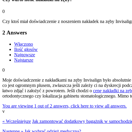
0
Czy ktoś miał doświadczenie z noszeniem nakładek na zęby Invisalig
2
Answers
Włączono
Ilość głosów
Najnowsze
Najstarsze
0
Moje doświadczenie z nakładkami na zęby Invisalign było absolutnie 
co jest ogromnym plusem, zwłaszcza jeśli zależy ci na dyskrecji po
łatwo zdjąć i założyć z powrotem. Jeśli chodzi o
cenę nakładki na zęb
ortodontycznego czy lokalizacja gabinetu stomatologicznego. Mimo to
You are viewing 1 out of 2 answers, click here to view all answers.
v
« Wcześniejsze
Jak zamontować dodatkowy bagażnik w samochodzi
Następne »
Jak wybrać odzież medyczną?