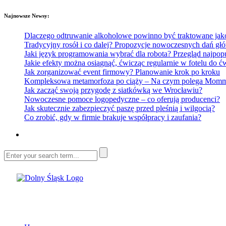
Najnowsze Newsy:
Dlaczego odtruwanie alkoholowe powinno być traktowane jako e
Tradycyjny rosół i co dalej? Propozycje nowoczesnych dań głó
Jaki język programowania wybrać dla robota? Przegląd najp
Jakie efekty można osiągnąć, ćwicząc regularnie w fotelu do
Jak zorganizować event firmowy? Planowanie krok po kroku
Kompleksowa metamorfoza po ciąży – Na czym polega Mommy 
Jak zacząć swoją przygodę z siatkówką we Wrocławiu?
Nowoczesne pomoce logopedyczne – co oferują producenci?
Jak skutecznie zabezpieczyć paszę przed pleśnią i wilgocią?
Co zrobić, gdy w firmie brakuje współpracy i zaufania?
Dolny Śląsk