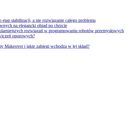
tap stabilizacji, a nie rozwiązanie całego problemu
wnych na elegancki obiad po chrzcie
opularniejszych rozwiązań w programowaniu robotów przemysłowych
 ćwiczeń oporowych?
Makeover i jakie zabiegi wchodzą w jej skład?