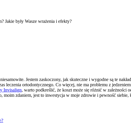
n? Jakie były Wasze wrażenia i efekty?
niesamowite. Jestem zaskoczony, jak skuteczne i wygodne są te nakładk
dczas leczenia ortodontycznego. Co więcej, nie ma problemu z jedzen
y Invisalign
, warto podkreślić, że koszt może się różnić w zależności
, moim zdaniem, jest to inwestycja w moje zdrowie i pewność siebie, 
e?