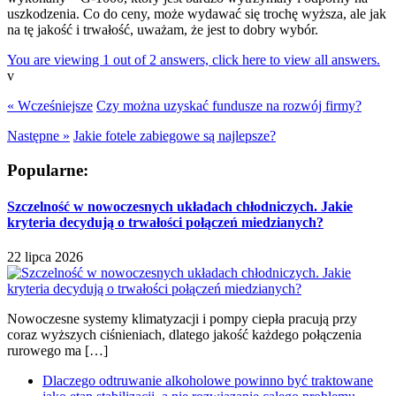
uszkodzenia. Co do ceny, może wydawać się trochę wyższa, ale jak
na tę jakość i trwałość, uważam, że jest to dobry wybór.
You are viewing 1 out of 2 answers, click here to view all answers.
v
« Wcześniejsze
Czy można uzyskać fundusze na rozwój firmy?
Następne »
Jakie fotele zabiegowe są najlepsze?
Popularne:
Szczelność w nowoczesnych układach chłodniczych. Jakie
kryteria decydują o trwałości połączeń miedzianych?
22 lipca 2026
Nowoczesne systemy klimatyzacji i pompy ciepła pracują przy
coraz wyższych ciśnieniach, dlatego jakość każdego połączenia
rurowego ma […]
Dlaczego odtruwanie alkoholowe powinno być traktowane