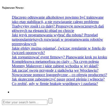
Najnowsze Newsy:
Dlaczego odtruwanie alkoholowe powinno być traktowane
jako etap stabilizacji, a nie rozwiązanie całego problemu
Tradycyjny rosół i co dalej? Propozycje nowoczesnych dań
głównych na elegancki obiad po chrzcie
Jaki język programowania wybrać dla robota? Przegląd
najpopularniejszych rozwiązań w programowaniu robotów
przemysłowych
Jakie efekty można osiągnąć, ćwicząc regularnie w fotelu do
ćwiczeń oporowych?
Jak zorganizować event firmowy? Planowanie krok po kroku
Kompleksowa metamorfoza po ciąży – Na czym polega
Mommy Makeover i jakie zabiegi wchodzą w jej skład?
Jak zacząć swoją przygodę z siatkówką we Wrocławiu?
Nowoczesne pomoce logopedyczne – co oferują producenci?
Jak skutecznie zabezpieczyć paszę przed pleśnią i wilgocią?
Co zrobić, gdy w firmie brakuje współpracy i zaufania?