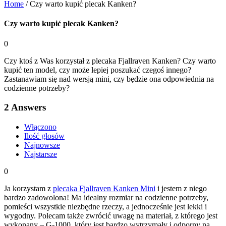
Home
/
Czy warto kupić plecak Kanken?
Czy warto kupić plecak Kanken?
0
Czy ktoś z Was korzystał z plecaka Fjallraven Kanken? Czy warto
kupić ten model, czy może lepiej poszukać czegoś innego?
Zastanawiam się nad wersją mini, czy będzie ona odpowiednia na
codzienne potrzeby?
2
Answers
Włączono
Ilość głosów
Najnowsze
Najstarsze
0
Ja korzystam z
plecaka Fjallraven Kanken Mini
i jestem z niego
bardzo zadowolona! Ma idealny rozmiar na codzienne potrzeby,
pomieści wszystkie niezbędne rzeczy, a jednocześnie jest lekki i
wygodny. Polecam także zwrócić uwagę na materiał, z którego jest
wykonany – G-1000, który jest bardzo wytrzymały i odporny na