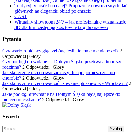
jako etap stabilizacji, a nie rozwiązanie całego problemu
Tradycyjny rosół i co dalej? Propozycje nowoczesnych dań
głównych na elegancki obiad po chrzcie
CAST
Wirtualny showroom 24/7 – jak profesjonalne wizualizacje
3D dla firm zastępują kosztowne targi branżowe?
Pytania
Czy warto robić przegląd zębów, jeśli nic mnie nie niepokoi?
2
Odpowiedzi
|
Głosy
Czy podłogi drewniane na Dolnym Śląsku przetrwają imprezy
rodzinne?
2 Odpowiedzi
|
Głosy
Jak skutecznie przeprowadzić dezynfekcję pomieszczeń po
chorobie?
2 Odpowiedzi
|
Głosy
Jak skutecznie przeprowadzić usuwanie pluskiew we Wrocławiu?
2
Odpowiedzi
|
Głosy
Jakie podłogi drewniane na Dolnym Śląsku będą najlepsze do
mojego mieszkania?
2 Odpowiedzi
|
Głosy
Search