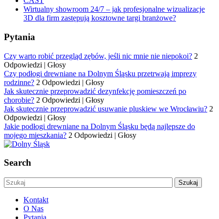
CAST
Wirtualny showroom 24/7 – jak profesjonalne wizualizacje
3D dla firm zastępują kosztowne targi branżowe?
Pytania
Czy warto robić przegląd zębów, jeśli nic mnie nie niepokoi?
2
Odpowiedzi
|
Głosy
Czy podłogi drewniane na Dolnym Śląsku przetrwają imprezy
rodzinne?
2 Odpowiedzi
|
Głosy
Jak skutecznie przeprowadzić dezynfekcję pomieszczeń po
chorobie?
2 Odpowiedzi
|
Głosy
Jak skutecznie przeprowadzić usuwanie pluskiew we Wrocławiu?
2
Odpowiedzi
|
Głosy
Jakie podłogi drewniane na Dolnym Śląsku będą najlepsze do
mojego mieszkania?
2 Odpowiedzi
|
Głosy
Search
Kontakt
O Nas
Pytania