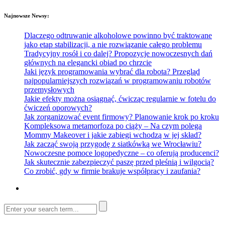
Najnowsze Newsy:
Dlaczego odtruwanie alkoholowe powinno być traktowane
jako etap stabilizacji, a nie rozwiązanie całego problemu
Tradycyjny rosół i co dalej? Propozycje nowoczesnych dań
głównych na elegancki obiad po chrzcie
Jaki język programowania wybrać dla robota? Przegląd
najpopularniejszych rozwiązań w programowaniu robotów
przemysłowych
Jakie efekty można osiągnąć, ćwicząc regularnie w fotelu do
ćwiczeń oporowych?
Jak zorganizować event firmowy? Planowanie krok po kroku
Kompleksowa metamorfoza po ciąży – Na czym polega
Mommy Makeover i jakie zabiegi wchodzą w jej skład?
Jak zacząć swoją przygodę z siatkówką we Wrocławiu?
Nowoczesne pomoce logopedyczne – co oferują producenci?
Jak skutecznie zabezpieczyć paszę przed pleśnią i wilgocią?
Co zrobić, gdy w firmie brakuje współpracy i zaufania?