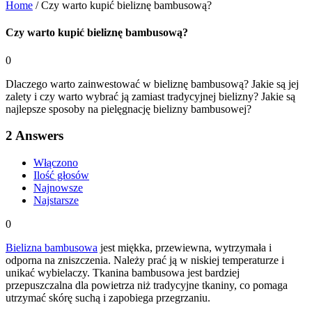
Home
/
Czy warto kupić bieliznę bambusową?
Czy warto kupić bieliznę bambusową?
0
Dlaczego warto zainwestować w bieliznę bambusową? Jakie są jej
zalety i czy warto wybrać ją zamiast tradycyjnej bielizny? Jakie są
najlepsze sposoby na pielęgnację bielizny bambusowej?
2
Answers
Włączono
Ilość głosów
Najnowsze
Najstarsze
0
Bielizna bambusowa
jest miękka, przewiewna, wytrzymała i
odporna na zniszczenia. Należy prać ją w niskiej temperaturze i
unikać wybielaczy. Tkanina bambusowa jest bardziej
przepuszczalna dla powietrza niż tradycyjne tkaniny, co pomaga
utrzymać skórę suchą i zapobiega przegrzaniu.