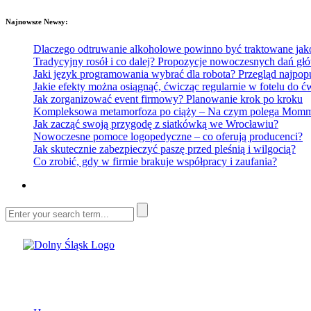
Najnowsze Newsy:
Dlaczego odtruwanie alkoholowe powinno być traktowane jako e
Tradycyjny rosół i co dalej? Propozycje nowoczesnych dań głó
Jaki język programowania wybrać dla robota? Przegląd najp
Jakie efekty można osiągnąć, ćwicząc regularnie w fotelu do
Jak zorganizować event firmowy? Planowanie krok po kroku
Kompleksowa metamorfoza po ciąży – Na czym polega Mommy 
Jak zacząć swoją przygodę z siatkówką we Wrocławiu?
Nowoczesne pomoce logopedyczne – co oferują producenci?
Jak skutecznie zabezpieczyć paszę przed pleśnią i wilgocią?
Co zrobić, gdy w firmie brakuje współpracy i zaufania?
Dolny Śląsk