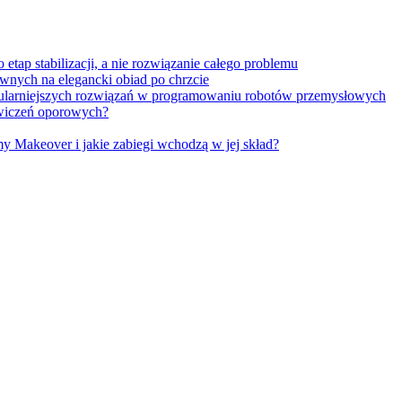
tap stabilizacji, a nie rozwiązanie całego problemu
wnych na elegancki obiad po chrzcie
opularniejszych rozwiązań w programowaniu robotów przemysłowych
 ćwiczeń oporowych?
Makeover i jakie zabiegi wchodzą w jej skład?