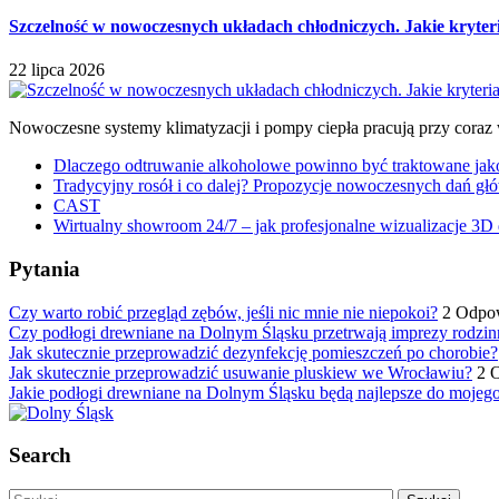
Szczelność w nowoczesnych układach chłodniczych. Jakie kryter
22 lipca 2026
Nowoczesne systemy klimatyzacji i pompy ciepła pracują przy coraz
Dlaczego odtruwanie alkoholowe powinno być traktowane jako e
Tradycyjny rosół i co dalej? Propozycje nowoczesnych dań głó
CAST
Wirtualny showroom 24/7 – jak profesjonalne wizualizacje 3D 
Pytania
Czy warto robić przegląd zębów, jeśli nic mnie nie niepokoi?
2 Odpo
Czy podłogi drewniane na Dolnym Śląsku przetrwają imprezy rodzin
Jak skutecznie przeprowadzić dezynfekcję pomieszczeń po chorobie?
Jak skutecznie przeprowadzić usuwanie pluskiew we Wrocławiu?
2 
Jakie podłogi drewniane na Dolnym Śląsku będą najlepsze do mojeg
Search