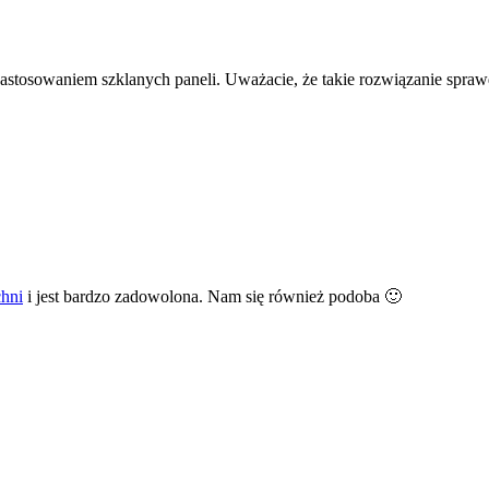
 zastosowaniem szklanych paneli. Uważacie, że takie rozwiązanie spr
chni
i jest bardzo zadowolona. Nam się również podoba 🙂