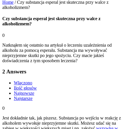
Home
/
Czy substancja esperal jest skuteczna przy walce z
alkoholizmem?
Czy substancja esperal jest skuteczna przy walce z
alkoholizmem?
0
Natknąłem się ostatnio na artykuł o leczeniu uzależnienia od
alkoholu za pomocą esperalu. Substancja ma wywoływać
nieprzyjemne skutki po jego spożyciu. Czy macie jakieś
doświadczenia z tym sposobem leczenia?
2
Answers
Włączono
Ilość głosów
Najnowsze
Najstarsze
0
Jest dokładnie tak, jak piszesz. Substancja po wejściu w reakcję z
alkoholem wywołuje nieprzyjemne skutki. Możesz udać się na
zabieg w większości większych miast i np. założyć
wszywkę w