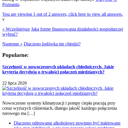
Poznaniu
.
You are viewing 1 out of 2 answers, click here to view all answers.
v
« Wcześniejsze
Jaką formę finansowania działalności gospodarczej
wybrać?
Następne »
Dlaczego lodówka nie chłodzi?
Popularne:
Szczelność w nowoczesnych układach chłodniczych. Jakie
kryteria decydują o trwałości połączeń miedzianych?
22 lipca 2026
Nowoczesne systemy klimatyzacji i pompy ciepła pracują przy
coraz wyższych ciśnieniach, dlatego jakość każdego połączenia
rurowego ma […]
Dlaczego odtruwanie alkoholowe powinno być traktowane