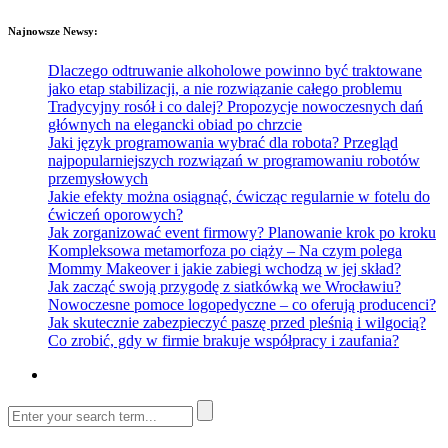
Najnowsze Newsy:
Dlaczego odtruwanie alkoholowe powinno być traktowane
jako etap stabilizacji, a nie rozwiązanie całego problemu
Tradycyjny rosół i co dalej? Propozycje nowoczesnych dań
głównych na elegancki obiad po chrzcie
Jaki język programowania wybrać dla robota? Przegląd
najpopularniejszych rozwiązań w programowaniu robotów
przemysłowych
Jakie efekty można osiągnąć, ćwicząc regularnie w fotelu do
ćwiczeń oporowych?
Jak zorganizować event firmowy? Planowanie krok po kroku
Kompleksowa metamorfoza po ciąży – Na czym polega
Mommy Makeover i jakie zabiegi wchodzą w jej skład?
Jak zacząć swoją przygodę z siatkówką we Wrocławiu?
Nowoczesne pomoce logopedyczne – co oferują producenci?
Jak skutecznie zabezpieczyć paszę przed pleśnią i wilgocią?
Co zrobić, gdy w firmie brakuje współpracy i zaufania?