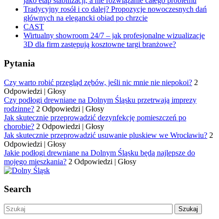
jako etap stabilizacji, a nie rozwiązanie całego problemu
Tradycyjny rosół i co dalej? Propozycje nowoczesnych dań
głównych na elegancki obiad po chrzcie
CAST
Wirtualny showroom 24/7 – jak profesjonalne wizualizacje
3D dla firm zastępują kosztowne targi branżowe?
Pytania
Czy warto robić przegląd zębów, jeśli nic mnie nie niepokoi?
2
Odpowiedzi
|
Głosy
Czy podłogi drewniane na Dolnym Śląsku przetrwają imprezy
rodzinne?
2 Odpowiedzi
|
Głosy
Jak skutecznie przeprowadzić dezynfekcję pomieszczeń po
chorobie?
2 Odpowiedzi
|
Głosy
Jak skutecznie przeprowadzić usuwanie pluskiew we Wrocławiu?
2
Odpowiedzi
|
Głosy
Jakie podłogi drewniane na Dolnym Śląsku będą najlepsze do
mojego mieszkania?
2 Odpowiedzi
|
Głosy
Search