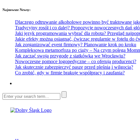
Najnowsze Newsy:
Dlaczego odtruwanie alkoholowe powinno być traktowane jako e
Tradycyjny rosół i co dalej? Propozycje nowoczesnych dań głó
Jaki język programowania wybrać dla robota? Przegląd najp
Jakie efekty można osiągnąć, ćwicząc regularnie w fotelu do
Jak zorganizować event firmowy? Planowanie krok po kroku
Kompleksowa metamorfoza po ciąży – Na czym polega Mommy 
Jak zacząć swoją przygodę z siatkówką we Wrocławiu?
Nowoczesne pomoce logopedyczne – co oferują producenci?
Jak skutecznie zabezpieczyć paszę przed pleśnią i wilgocią?
Co zrobić, gdy w firmie brakuje współpracy i zaufania?
Dolny Śląsk