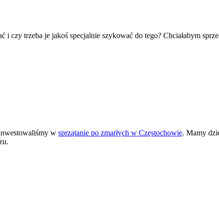
 i czy trzeba je jakoś specjalnie szykować do tego? Chciałabym sprzed
ainwestowaliśmy w
sprzątanie po zmarłych w Częstochowie
. Mamy dzię
zu.