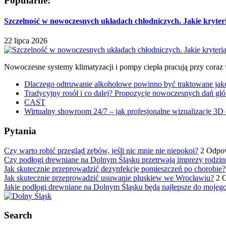
Popularne:
Szczelność w nowoczesnych układach chłodniczych. Jakie kryter
22 lipca 2026
Nowoczesne systemy klimatyzacji i pompy ciepła pracują przy coraz
Dlaczego odtruwanie alkoholowe powinno być traktowane jako e
Tradycyjny rosół i co dalej? Propozycje nowoczesnych dań głó
CAST
Wirtualny showroom 24/7 – jak profesjonalne wizualizacje 3D 
Pytania
Czy warto robić przegląd zębów, jeśli nic mnie nie niepokoi?
2 Odpo
Czy podłogi drewniane na Dolnym Śląsku przetrwają imprezy rodzin
Jak skutecznie przeprowadzić dezynfekcję pomieszczeń po chorobie?
Jak skutecznie przeprowadzić usuwanie pluskiew we Wrocławiu?
2 
Jakie podłogi drewniane na Dolnym Śląsku będą najlepsze do mojeg
Search