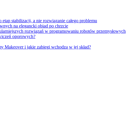
tap stabilizacji, a nie rozwiązanie całego problemu
wnych na elegancki obiad po chrzcie
opularniejszych rozwiązań w programowaniu robotów przemysłowych
 ćwiczeń oporowych?
Makeover i jakie zabiegi wchodzą w jej skład?