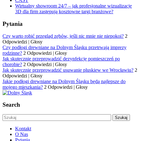
CAST
Wirtualny showroom 24/7 – jak profesjonalne wizualizacje
3D dla firm zastępują kosztowne targi branżowe?
Pytania
Czy warto robić przegląd zębów, jeśli nic mnie nie niepokoi?
2
Odpowiedzi
|
Głosy
Czy podłogi drewniane na Dolnym Śląsku przetrwają imprezy
rodzinne?
2 Odpowiedzi
|
Głosy
Jak skutecznie przeprowadzić dezynfekcję pomieszczeń po
chorobie?
2 Odpowiedzi
|
Głosy
Jak skutecznie przeprowadzić usuwanie pluskiew we Wrocławiu?
2
Odpowiedzi
|
Głosy
Jakie podłogi drewniane na Dolnym Śląsku będą najlepsze do
mojego mieszkania?
2 Odpowiedzi
|
Głosy
Search
Kontakt
O Nas
Pytania