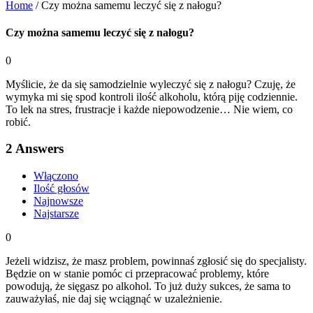
Home
/
Czy można samemu leczyć się z nałogu?
Czy można samemu leczyć się z nałogu?
0
Myślicie, że da się samodzielnie wyleczyć się z nałogu? Czuję, że
wymyka mi się spod kontroli ilość alkoholu, którą piję codziennie.
To lek na stres, frustracje i każde niepowodzenie… Nie wiem, co
robić.
2
Answers
Włączono
Ilość głosów
Najnowsze
Najstarsze
0
Jeżeli widzisz, że masz problem, powinnaś zgłosić się do specjalisty.
Będzie on w stanie pomóc ci przepracować problemy, które
powodują, że sięgasz po alkohol. To już duży sukces, że sama to
zauważyłaś, nie daj się wciągnąć w uzależnienie.