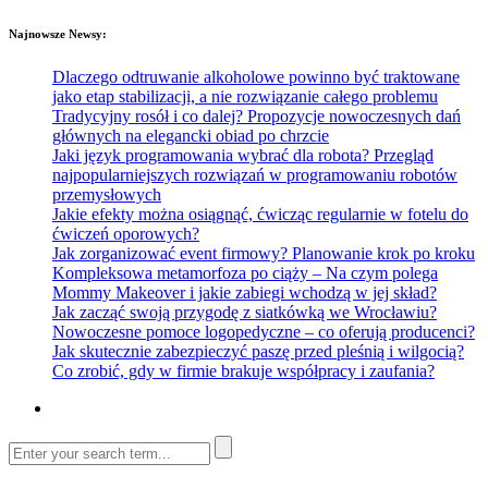
Najnowsze Newsy:
Dlaczego odtruwanie alkoholowe powinno być traktowane
jako etap stabilizacji, a nie rozwiązanie całego problemu
Tradycyjny rosół i co dalej? Propozycje nowoczesnych dań
głównych na elegancki obiad po chrzcie
Jaki język programowania wybrać dla robota? Przegląd
najpopularniejszych rozwiązań w programowaniu robotów
przemysłowych
Jakie efekty można osiągnąć, ćwicząc regularnie w fotelu do
ćwiczeń oporowych?
Jak zorganizować event firmowy? Planowanie krok po kroku
Kompleksowa metamorfoza po ciąży – Na czym polega
Mommy Makeover i jakie zabiegi wchodzą w jej skład?
Jak zacząć swoją przygodę z siatkówką we Wrocławiu?
Nowoczesne pomoce logopedyczne – co oferują producenci?
Jak skutecznie zabezpieczyć paszę przed pleśnią i wilgocią?
Co zrobić, gdy w firmie brakuje współpracy i zaufania?