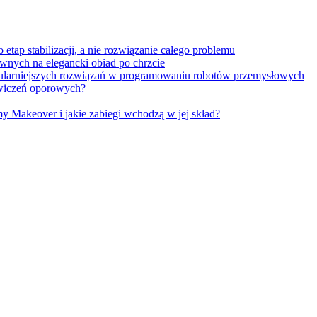
tap stabilizacji, a nie rozwiązanie całego problemu
wnych na elegancki obiad po chrzcie
opularniejszych rozwiązań w programowaniu robotów przemysłowych
 ćwiczeń oporowych?
Makeover i jakie zabiegi wchodzą w jej skład?