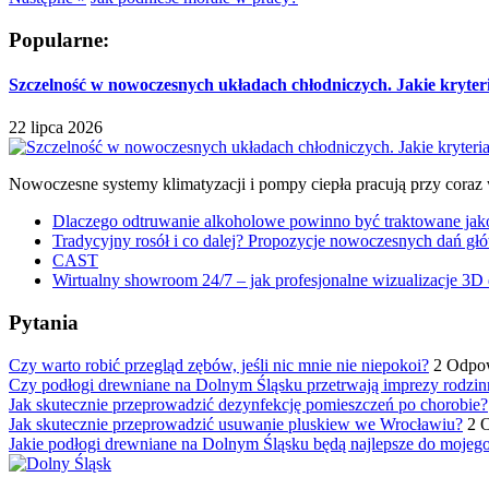
Popularne:
Szczelność w nowoczesnych układach chłodniczych. Jakie kryter
22 lipca 2026
Nowoczesne systemy klimatyzacji i pompy ciepła pracują przy coraz
Dlaczego odtruwanie alkoholowe powinno być traktowane jako e
Tradycyjny rosół i co dalej? Propozycje nowoczesnych dań głó
CAST
Wirtualny showroom 24/7 – jak profesjonalne wizualizacje 3D 
Pytania
Czy warto robić przegląd zębów, jeśli nic mnie nie niepokoi?
2 Odpo
Czy podłogi drewniane na Dolnym Śląsku przetrwają imprezy rodzin
Jak skutecznie przeprowadzić dezynfekcję pomieszczeń po chorobie?
Jak skutecznie przeprowadzić usuwanie pluskiew we Wrocławiu?
2 
Jakie podłogi drewniane na Dolnym Śląsku będą najlepsze do mojeg