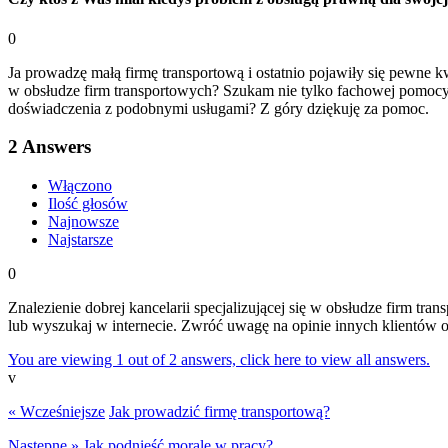
0
Ja prowadzę małą firmę transportową i ostatnio pojawiły się pewne kw
w obsłudze firm transportowych? Szukam nie tylko fachowej pomocy, 
doświadczenia z podobnymi usługami? Z góry dziękuję za pomoc.
2
Answers
Włączono
Ilość głosów
Najnowsze
Najstarsze
0
Znalezienie dobrej kancelarii specjalizującej się w obsłudze firm tr
lub wyszukaj w internecie. Zwróć uwagę na opinie innych klientów or
You are viewing 1 out of 2 answers, click here to view all answers.
v
« Wcześniejsze
Jak prowadzić firmę transportową?
Następne »
Jak podnieść morale w pracy?