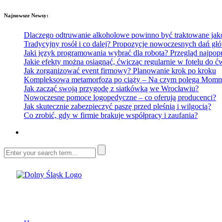
Najnowsze Newsy:
Dlaczego odtruwanie alkoholowe powinno być traktowane jako e
Tradycyjny rosół i co dalej? Propozycje nowoczesnych dań głó
Jaki język programowania wybrać dla robota? Przegląd najp
Jakie efekty można osiągnąć, ćwicząc regularnie w fotelu do
Jak zorganizować event firmowy? Planowanie krok po kroku
Kompleksowa metamorfoza po ciąży – Na czym polega Mommy 
Jak zacząć swoją przygodę z siatkówką we Wrocławiu?
Nowoczesne pomoce logopedyczne – co oferują producenci?
Jak skutecznie zabezpieczyć paszę przed pleśnią i wilgocią?
Co zrobić, gdy w firmie brakuje współpracy i zaufania?
Dolny Śląsk