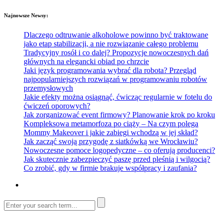
Najnowsze Newsy:
Dlaczego odtruwanie alkoholowe powinno być traktowane
jako etap stabilizacji, a nie rozwiązanie całego problemu
Tradycyjny rosół i co dalej? Propozycje nowoczesnych dań
głównych na elegancki obiad po chrzcie
Jaki język programowania wybrać dla robota? Przegląd
najpopularniejszych rozwiązań w programowaniu robotów
przemysłowych
Jakie efekty można osiągnąć, ćwicząc regularnie w fotelu do
ćwiczeń oporowych?
Jak zorganizować event firmowy? Planowanie krok po kroku
Kompleksowa metamorfoza po ciąży – Na czym polega
Mommy Makeover i jakie zabiegi wchodzą w jej skład?
Jak zacząć swoją przygodę z siatkówką we Wrocławiu?
Nowoczesne pomoce logopedyczne – co oferują producenci?
Jak skutecznie zabezpieczyć paszę przed pleśnią i wilgocią?
Co zrobić, gdy w firmie brakuje współpracy i zaufania?