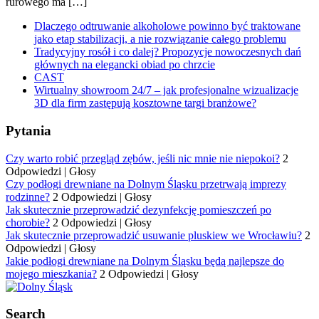
rurowego ma […]
Dlaczego odtruwanie alkoholowe powinno być traktowane
jako etap stabilizacji, a nie rozwiązanie całego problemu
Tradycyjny rosół i co dalej? Propozycje nowoczesnych dań
głównych na elegancki obiad po chrzcie
CAST
Wirtualny showroom 24/7 – jak profesjonalne wizualizacje
3D dla firm zastępują kosztowne targi branżowe?
Pytania
Czy warto robić przegląd zębów, jeśli nic mnie nie niepokoi?
2
Odpowiedzi
|
Głosy
Czy podłogi drewniane na Dolnym Śląsku przetrwają imprezy
rodzinne?
2 Odpowiedzi
|
Głosy
Jak skutecznie przeprowadzić dezynfekcję pomieszczeń po
chorobie?
2 Odpowiedzi
|
Głosy
Jak skutecznie przeprowadzić usuwanie pluskiew we Wrocławiu?
2
Odpowiedzi
|
Głosy
Jakie podłogi drewniane na Dolnym Śląsku będą najlepsze do
mojego mieszkania?
2 Odpowiedzi
|
Głosy
Search