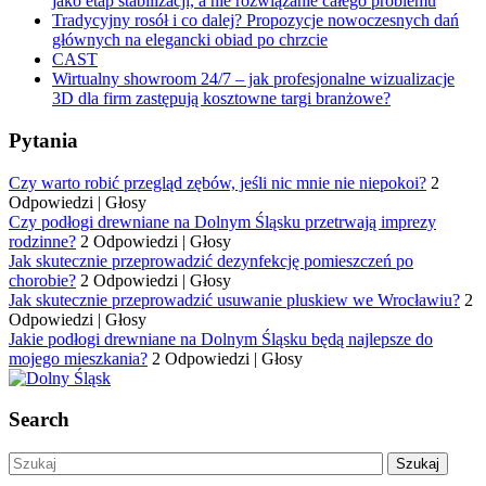
jako etap stabilizacji, a nie rozwiązanie całego problemu
Tradycyjny rosół i co dalej? Propozycje nowoczesnych dań
głównych na elegancki obiad po chrzcie
CAST
Wirtualny showroom 24/7 – jak profesjonalne wizualizacje
3D dla firm zastępują kosztowne targi branżowe?
Pytania
Czy warto robić przegląd zębów, jeśli nic mnie nie niepokoi?
2
Odpowiedzi
|
Głosy
Czy podłogi drewniane na Dolnym Śląsku przetrwają imprezy
rodzinne?
2 Odpowiedzi
|
Głosy
Jak skutecznie przeprowadzić dezynfekcję pomieszczeń po
chorobie?
2 Odpowiedzi
|
Głosy
Jak skutecznie przeprowadzić usuwanie pluskiew we Wrocławiu?
2
Odpowiedzi
|
Głosy
Jakie podłogi drewniane na Dolnym Śląsku będą najlepsze do
mojego mieszkania?
2 Odpowiedzi
|
Głosy
Search