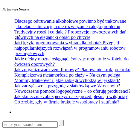
Najnowsze Newsy:
Dlaczego odtruwanie alkoholowe powinno być traktowane
jako etap stabilizacji, a nie rozwiązanie całego problemu
Tradycyjny rosół i co dalej? Propozycje nowoczesnych dań
głównych na elegancki obiad po chrzcie
Jaki język programowania wybrać dla robota? Przegląd
najpopularniejszych rozwiązań w programowaniu robotów
przemysłowych
Jakie efekty można osiągnąć, ćwicząc regularnie w fotelu do
ćwiczeń oporowych?
Jak zorganizować event firmowy? Planowanie krok po kroku
Kompleksowa metamorfoza po ciąży – Na czym polega
Mommy Makeover i jakie zabiegi wchodzą w jej skład?
Jak zacząć swoją przygodę z siatkówką we Wrocławiu?
Nowoczesne pomoce logopedyczne – co oferują producenci?
Jak skutecznie zabezpieczyć paszę przed pleśnią i wilgocią?
Co zrobić, gdy w firmie brakuje współpracy i zaufania?