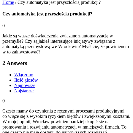
Home
/
Czy automatyka jest przyszłością produkcji?
Czy automatyka jest przyszłością produkcji?
0
Jakie są wasze doświadczenia związane z automatyzacją w
przemyśle? Czy są jakieś interesujące inicjatywy związane z
automatyką przemysłową we Wrocławiu? Myślicie, że powinienem
w to zainwestować?
2
Answers
Włączono
Ilość głosów
Najnowsze
Najstarsze
0
Często mamy do czynienia z ręcznymi procesami produkcyjnymi,
co wiąże się z wysokim ryzykiem błędów i zwiększonymi kosztami.
W mojej opinii, Wrocław powinien bardziej skupić się na
promowaniu i rozwijaniu automatyzacji w mniejszych firmach. To
one często nie mają dostępu do najnowszych rozwiązań