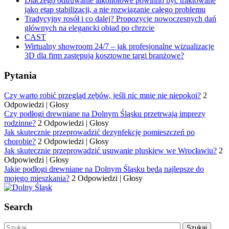
Dlaczego odtruwanie alkoholowe powinno być traktowane
jako etap stabilizacji, a nie rozwiązanie całego problemu
Tradycyjny rosół i co dalej? Propozycje nowoczesnych dań
głównych na elegancki obiad po chrzcie
CAST
Wirtualny showroom 24/7 – jak profesjonalne wizualizacje
3D dla firm zastępują kosztowne targi branżowe?
Pytania
Czy warto robić przegląd zębów, jeśli nic mnie nie niepokoi?
2
Odpowiedzi
|
Głosy
Czy podłogi drewniane na Dolnym Śląsku przetrwają imprezy
rodzinne?
2 Odpowiedzi
|
Głosy
Jak skutecznie przeprowadzić dezynfekcję pomieszczeń po
chorobie?
2 Odpowiedzi
|
Głosy
Jak skutecznie przeprowadzić usuwanie pluskiew we Wrocławiu?
2
Odpowiedzi
|
Głosy
Jakie podłogi drewniane na Dolnym Śląsku będą najlepsze do
mojego mieszkania?
2 Odpowiedzi
|
Głosy
Search