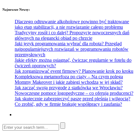
Najnowsze Newsy:
Dlaczego odtruwanie alkoholowe powinno być traktowane
jako etap stabilizacji, a nie rozwiązanie całego problemu
Tradycyjny rosół i co dalej? Propozycje nowoczesnych dań
głównych na elegancki obiad po chrzcie
Jaki język programowania wybrać dla robota? Przegląd
najpopularniejszych rozwiązań w programowaniu robotów
przemysłowych
Jakie efekty można osiągnąć, ćwicząc regularnie w fotelu do
ćwiczeń oporowych?
Jak zorganizować event firmowy? Planowanie krok po kroku
Kompleksowa metamorfoza po ciąży – Na czym polega
Mommy Makeover i jakie zabiegi wchodzą w jej skład?
Jak zacząć swoją przygodę z siatkówką we Wrocławiu?
Nowoczesne pomoce logopedyczne – co oferują producenci?
Jak skutecznie zabezpieczyć paszę przed pleśnią i wilgocią?
Co zrobić, gdy w firmie brakuje współpracy i zaufania?