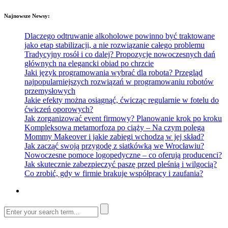
Najnowsze Newsy:
Dlaczego odtruwanie alkoholowe powinno być traktowane
jako etap stabilizacji, a nie rozwiązanie całego problemu
Tradycyjny rosół i co dalej? Propozycje nowoczesnych dań
głównych na elegancki obiad po chrzcie
Jaki język programowania wybrać dla robota? Przegląd
najpopularniejszych rozwiązań w programowaniu robotów
przemysłowych
Jakie efekty można osiągnąć, ćwicząc regularnie w fotelu do
ćwiczeń oporowych?
Jak zorganizować event firmowy? Planowanie krok po kroku
Kompleksowa metamorfoza po ciąży – Na czym polega
Mommy Makeover i jakie zabiegi wchodzą w jej skład?
Jak zacząć swoją przygodę z siatkówką we Wrocławiu?
Nowoczesne pomoce logopedyczne – co oferują producenci?
Jak skutecznie zabezpieczyć paszę przed pleśnią i wilgocią?
Co zrobić, gdy w firmie brakuje współpracy i zaufania?