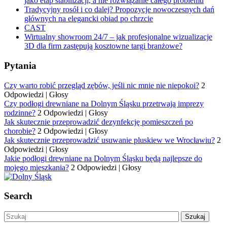
jako etap stabilizacji, a nie rozwiązanie całego problemu
Tradycyjny rosół i co dalej? Propozycje nowoczesnych dań
głównych na elegancki obiad po chrzcie
CAST
Wirtualny showroom 24/7 – jak profesjonalne wizualizacje
3D dla firm zastępują kosztowne targi branżowe?
Pytania
Czy warto robić przegląd zębów, jeśli nic mnie nie niepokoi?
2
Odpowiedzi
|
Głosy
Czy podłogi drewniane na Dolnym Śląsku przetrwają imprezy
rodzinne?
2 Odpowiedzi
|
Głosy
Jak skutecznie przeprowadzić dezynfekcję pomieszczeń po
chorobie?
2 Odpowiedzi
|
Głosy
Jak skutecznie przeprowadzić usuwanie pluskiew we Wrocławiu?
2
Odpowiedzi
|
Głosy
Jakie podłogi drewniane na Dolnym Śląsku będą najlepsze do
mojego mieszkania?
2 Odpowiedzi
|
Głosy
Search