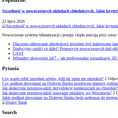
Popularne:
Szczelność w nowoczesnych układach chłodniczych. Jakie kryter
22 lipca 2026
Nowoczesne systemy klimatyzacji i pompy ciepła pracują przy coraz
Dlaczego odtruwanie alkoholowe powinno być traktowane jako e
Tradycyjny rosół i co dalej? Propozycje nowoczesnych dań głó
CAST
Wirtualny showroom 24/7 – jak profesjonalne wizualizacje 3D 
Pytania
Czy warto robić przegląd zębów, jeśli nic mnie nie niepokoi?
2 Odpo
Czy podłogi drewniane na Dolnym Śląsku przetrwają imprezy rodzin
Jak skutecznie przeprowadzić dezynfekcję pomieszczeń po chorobie?
Jak skutecznie przeprowadzić usuwanie pluskiew we Wrocławiu?
2 
Jakie podłogi drewniane na Dolnym Śląsku będą najlepsze do mojeg
Search