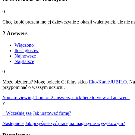
0
Chcę kupić prezent mojej dziewczynie z okazji walentynek, ale nie 
2
Answers
Włączono
Ilość głosów
Najnowsze
Najstarsze
0
Może biżuteria? Mogę polecić Ci fajny sklep
Eko-Karat/JUBILO
. Na
przypominać o waszym uczuciu.
You are viewing 1 out of 2 answers, click here to view all answers.
v
« Wcześniejsze
Jak uratować firmę?
Następne »
Jak przyśpieszyć pracę na magazynie wysyłkowym?