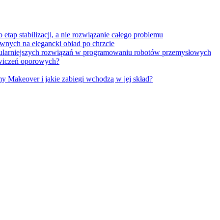
tap stabilizacji, a nie rozwiązanie całego problemu
wnych na elegancki obiad po chrzcie
opularniejszych rozwiązań w programowaniu robotów przemysłowych
 ćwiczeń oporowych?
Makeover i jakie zabiegi wchodzą w jej skład?