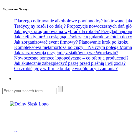
Najnowsze Newsy:
Dlaczego odtruwanie alkoholowe powinno być traktowane jako e
Tradycyjny rosół i co dalej? Propozycje nowoczesnych dań głó
Jaki język programowania wybrać dla robota? Przegląd najp
Jakie efekty można osiągnąć, ćwicząc regularnie w fotelu do
Jak zorganizować event firmowy? Planowanie krok po kroku
Kompleksowa metamorfoza po ciąży – Na czym polega Mommy 
Jak zacząć swoją przygodę z siatkówką we Wrocławiu?
Nowoczesne pomoce logopedyczne – co oferują producenci?
Jak skutecznie zabezpieczyć paszę przed pleśnią i wilgocią?
Co zrobić, gdy w firmie brakuje współpracy i zaufania?
Dolny Śląsk