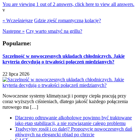
You are viewing 1 out of 2 answers, click here to view all answers.
v
« Wcześniejsze
Gdzie zjeść romantyczną kolację?
Następne »
Czy warto smażyć na grillu?
Popularne:
Szczelność w nowoczesnych układach chłodniczych. Jakie
kryteria decydują o trwałości połączeń miedzianych?
22 lipca 2026
Nowoczesne systemy klimatyzacji i pompy ciepła pracują przy
coraz wyższych ciśnieniach, dlatego jakość każdego połączenia
rurowego ma […]
Dlaczego odtruwanie alkoholowe powinno być traktowane
jako etap stabilizacji, a nie rozwiązanie całego problemu
Tradycyjny rosół i co dalej? Propozycje nowoczesnych dań
głównych na elegancki obiad po chrzcie