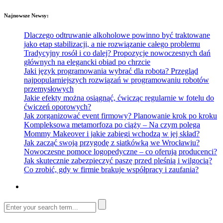
Najnowsze Newsy:
Dlaczego odtruwanie alkoholowe powinno być traktowane
jako etap stabilizacji, a nie rozwiązanie całego problemu
Tradycyjny rosół i co dalej? Propozycje nowoczesnych dań
głównych na elegancki obiad po chrzcie
Jaki język programowania wybrać dla robota? Przegląd
najpopularniejszych rozwiązań w programowaniu robotów
przemysłowych
Jakie efekty można osiągnąć, ćwicząc regularnie w fotelu do
ćwiczeń oporowych?
Jak zorganizować event firmowy? Planowanie krok po kroku
Kompleksowa metamorfoza po ciąży – Na czym polega
Mommy Makeover i jakie zabiegi wchodzą w jej skład?
Jak zacząć swoją przygodę z siatkówką we Wrocławiu?
Nowoczesne pomoce logopedyczne – co oferują producenci?
Jak skutecznie zabezpieczyć paszę przed pleśnią i wilgocią?
Co zrobić, gdy w firmie brakuje współpracy i zaufania?