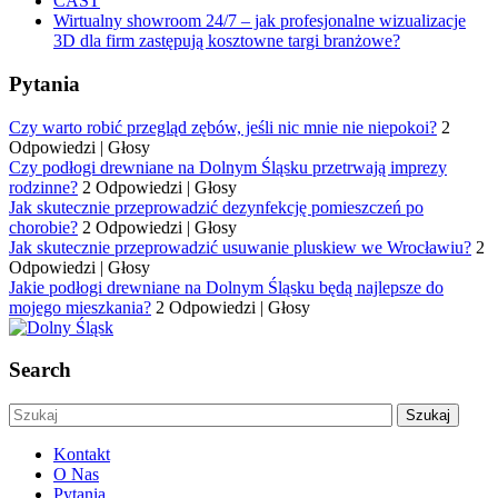
CAST
Wirtualny showroom 24/7 – jak profesjonalne wizualizacje
3D dla firm zastępują kosztowne targi branżowe?
Pytania
Czy warto robić przegląd zębów, jeśli nic mnie nie niepokoi?
2
Odpowiedzi
|
Głosy
Czy podłogi drewniane na Dolnym Śląsku przetrwają imprezy
rodzinne?
2 Odpowiedzi
|
Głosy
Jak skutecznie przeprowadzić dezynfekcję pomieszczeń po
chorobie?
2 Odpowiedzi
|
Głosy
Jak skutecznie przeprowadzić usuwanie pluskiew we Wrocławiu?
2
Odpowiedzi
|
Głosy
Jakie podłogi drewniane na Dolnym Śląsku będą najlepsze do
mojego mieszkania?
2 Odpowiedzi
|
Głosy
Search
Kontakt
O Nas
Pytania