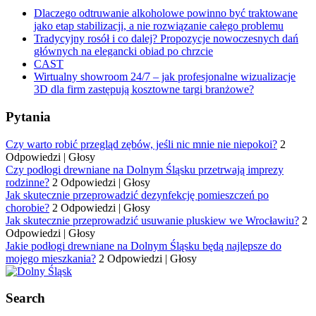
Dlaczego odtruwanie alkoholowe powinno być traktowane
jako etap stabilizacji, a nie rozwiązanie całego problemu
Tradycyjny rosół i co dalej? Propozycje nowoczesnych dań
głównych na elegancki obiad po chrzcie
CAST
Wirtualny showroom 24/7 – jak profesjonalne wizualizacje
3D dla firm zastępują kosztowne targi branżowe?
Pytania
Czy warto robić przegląd zębów, jeśli nic mnie nie niepokoi?
2
Odpowiedzi
|
Głosy
Czy podłogi drewniane na Dolnym Śląsku przetrwają imprezy
rodzinne?
2 Odpowiedzi
|
Głosy
Jak skutecznie przeprowadzić dezynfekcję pomieszczeń po
chorobie?
2 Odpowiedzi
|
Głosy
Jak skutecznie przeprowadzić usuwanie pluskiew we Wrocławiu?
2
Odpowiedzi
|
Głosy
Jakie podłogi drewniane na Dolnym Śląsku będą najlepsze do
mojego mieszkania?
2 Odpowiedzi
|
Głosy
Search