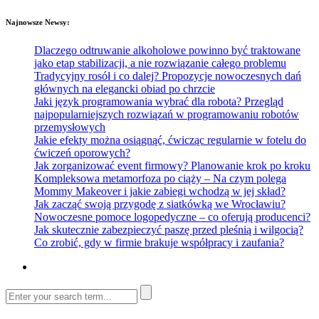
Najnowsze Newsy:
Dlaczego odtruwanie alkoholowe powinno być traktowane
jako etap stabilizacji, a nie rozwiązanie całego problemu
Tradycyjny rosół i co dalej? Propozycje nowoczesnych dań
głównych na elegancki obiad po chrzcie
Jaki język programowania wybrać dla robota? Przegląd
najpopularniejszych rozwiązań w programowaniu robotów
przemysłowych
Jakie efekty można osiągnąć, ćwicząc regularnie w fotelu do
ćwiczeń oporowych?
Jak zorganizować event firmowy? Planowanie krok po kroku
Kompleksowa metamorfoza po ciąży – Na czym polega
Mommy Makeover i jakie zabiegi wchodzą w jej skład?
Jak zacząć swoją przygodę z siatkówką we Wrocławiu?
Nowoczesne pomoce logopedyczne – co oferują producenci?
Jak skutecznie zabezpieczyć paszę przed pleśnią i wilgocią?
Co zrobić, gdy w firmie brakuje współpracy i zaufania?