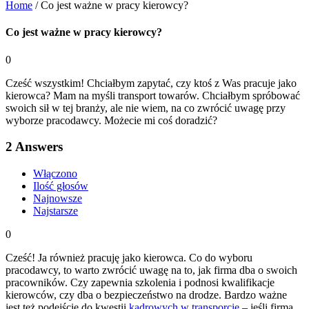
Home
/
Co jest ważne w pracy kierowcy?
Co jest ważne w pracy kierowcy?
0
Cześć wszystkim! Chciałbym zapytać, czy ktoś z Was pracuje jako
kierowca? Mam na myśli transport towarów. Chciałbym spróbować
swoich sił w tej branży, ale nie wiem, na co zwrócić uwagę przy
wyborze pracodawcy. Możecie mi coś doradzić?
2
Answers
Włączono
Ilość głosów
Najnowsze
Najstarsze
0
Cześć! Ja również pracuję jako kierowca. Co do wyboru
pracodawcy, to warto zwrócić uwagę na to, jak firma dba o swoich
pracowników. Czy zapewnia szkolenia i podnosi kwalifikacje
kierowców, czy dba o bezpieczeństwo na drodze. Bardzo ważne
jest też podejście do kwestii
kadrowych w transporcie
– jeśli firma