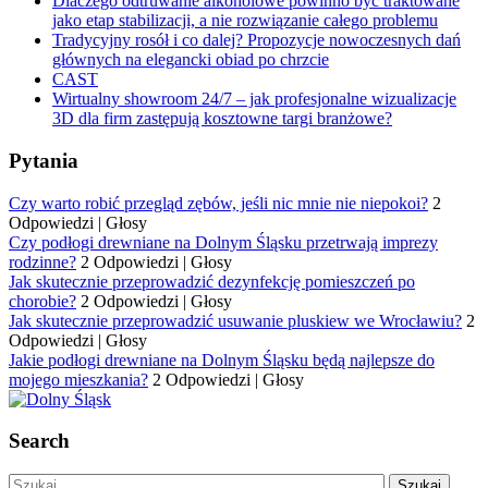
Dlaczego odtruwanie alkoholowe powinno być traktowane
jako etap stabilizacji, a nie rozwiązanie całego problemu
Tradycyjny rosół i co dalej? Propozycje nowoczesnych dań
głównych na elegancki obiad po chrzcie
CAST
Wirtualny showroom 24/7 – jak profesjonalne wizualizacje
3D dla firm zastępują kosztowne targi branżowe?
Pytania
Czy warto robić przegląd zębów, jeśli nic mnie nie niepokoi?
2
Odpowiedzi
|
Głosy
Czy podłogi drewniane na Dolnym Śląsku przetrwają imprezy
rodzinne?
2 Odpowiedzi
|
Głosy
Jak skutecznie przeprowadzić dezynfekcję pomieszczeń po
chorobie?
2 Odpowiedzi
|
Głosy
Jak skutecznie przeprowadzić usuwanie pluskiew we Wrocławiu?
2
Odpowiedzi
|
Głosy
Jakie podłogi drewniane na Dolnym Śląsku będą najlepsze do
mojego mieszkania?
2 Odpowiedzi
|
Głosy
Search