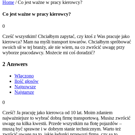
Home
/
Co jest ważne w pracy kierowcy?
Co jest ważne w pracy kierowcy?
0
Cześć wszystkim! Chciałbym zapytać, czy ktoś z Was pracuje jako
kierowca? Mam na myśli transport towarów. Chciałbym spróbować
swoich sił w tej branży, ale nie wiem, na co zwrócić uwagę przy
wyborze pracodawcy. Możecie mi coś doradzić?
2
Answers
Włączono
Ilość głosów
Najnowsze
Najstarsze
0
Cześć! Ja pracuję jako kierowca od 10 lat. Moim zdaniem
najważniejsze to wybrać dobrą firmę transportową. Musisz zwrócić
uwagę na kilka kwestii. Przede wszystkim na flotę pojazdów –
muszą być sprawne i w dobrym stanie technicznym. Warto też
zwrócić uwagę na to, jakie ładunki przewozi firma, czy są to