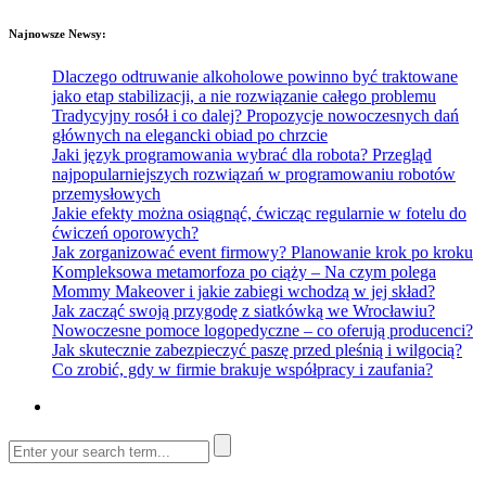
Najnowsze Newsy:
Dlaczego odtruwanie alkoholowe powinno być traktowane
jako etap stabilizacji, a nie rozwiązanie całego problemu
Tradycyjny rosół i co dalej? Propozycje nowoczesnych dań
głównych na elegancki obiad po chrzcie
Jaki język programowania wybrać dla robota? Przegląd
najpopularniejszych rozwiązań w programowaniu robotów
przemysłowych
Jakie efekty można osiągnąć, ćwicząc regularnie w fotelu do
ćwiczeń oporowych?
Jak zorganizować event firmowy? Planowanie krok po kroku
Kompleksowa metamorfoza po ciąży – Na czym polega
Mommy Makeover i jakie zabiegi wchodzą w jej skład?
Jak zacząć swoją przygodę z siatkówką we Wrocławiu?
Nowoczesne pomoce logopedyczne – co oferują producenci?
Jak skutecznie zabezpieczyć paszę przed pleśnią i wilgocią?
Co zrobić, gdy w firmie brakuje współpracy i zaufania?