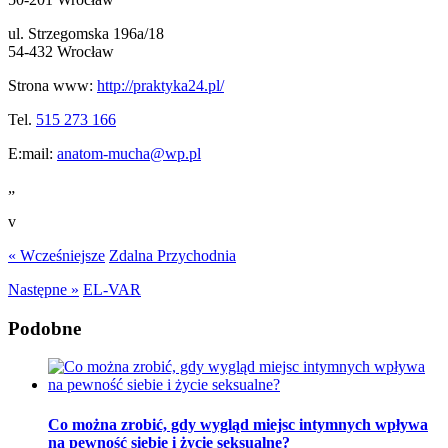
ul. Strzegomska 196a/18
54-432 Wrocław
Strona www:
http://praktyka24.pl/
Tel.
515 273 166
E:mail:
anatom-mucha@wp.pl
„
v
« Wcześniejsze
Zdalna Przychodnia
Następne »
EL-VAR
Podobne
Co można zrobić, gdy wygląd miejsc intymnych wpływa
na pewność siebie i życie seksualne?