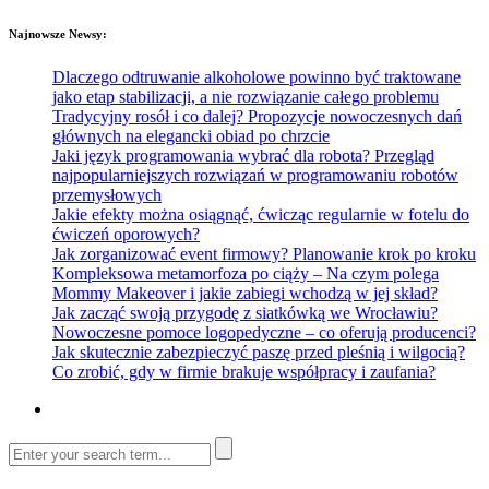
Najnowsze Newsy:
Dlaczego odtruwanie alkoholowe powinno być traktowane
jako etap stabilizacji, a nie rozwiązanie całego problemu
Tradycyjny rosół i co dalej? Propozycje nowoczesnych dań
głównych na elegancki obiad po chrzcie
Jaki język programowania wybrać dla robota? Przegląd
najpopularniejszych rozwiązań w programowaniu robotów
przemysłowych
Jakie efekty można osiągnąć, ćwicząc regularnie w fotelu do
ćwiczeń oporowych?
Jak zorganizować event firmowy? Planowanie krok po kroku
Kompleksowa metamorfoza po ciąży – Na czym polega
Mommy Makeover i jakie zabiegi wchodzą w jej skład?
Jak zacząć swoją przygodę z siatkówką we Wrocławiu?
Nowoczesne pomoce logopedyczne – co oferują producenci?
Jak skutecznie zabezpieczyć paszę przed pleśnią i wilgocią?
Co zrobić, gdy w firmie brakuje współpracy i zaufania?