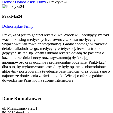
Home
/
Dolnośląskie Firmy
/
Praktyka24
Praktyka24
Dolnośląskie Firmy
Praktyka24 jest to gabinet lekarski we Wrocławiu oferujący szeroki
wachlarz usług medycznych zarówno z zakresu medycyny
wyjazdowej jak również stacjonarnej. Gabinet pomaga w zakresie
detoksu alkoholowego, medycyny estetycznej, leczenia trudno
gojących się ran itp. Znani i lubiani lekarze dojadą do pacjenta o
każdej porze dnia i nocy oraz zagwarantują dyskrecję,
anonimowość oraz uczciwe i profesjonalne podejście. Praktyka24
dba o to, by wykonywane procedury były oparte o udowodnione
algorytmy postępowania (evidence base medicin) oraz poszerzane o
najnowsze doniesienia ze świata nauki. Więcej o ofercie gabinetu
dowiedzą się Państwo na stronie internetowej.
Dane Kontaktowe:
ul. Mieszczańska 23/1
50-201 Wrocław