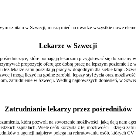
ym szpitalu w Szwecji, muszą mieć na uwadze wszystkie nowe elementy
Lekarze w Szwecji
cje pośredniczące, które pomagają lekarzom przygotować się do zmian
trzymywać propozycje oferujące dobrą pracę na lepszym poziomie i z w
du też lekarze sami poszukują pracy w dogodnym dla siebie kraju. Szwec
Szwecji mogą liczyć na godne zarobki, lepszy styl życia oraz możliwo
lom, zatrudnienie w Szwecji. Według najnowszych doniesień, w Szwecji
Zatrudnianie lekarzy przez pośredników
rozumienia, która pozwoli na stworzenie możliwości, jaką dają nam ag
dzkich szpitalach. Wiele osób korzysta z tej możliwości – dzięki zatr
średników z agencji najpierw polega na rekrutowaniu osób, których CV