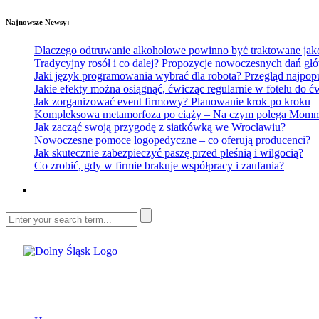
Najnowsze Newsy:
Dlaczego odtruwanie alkoholowe powinno być traktowane jako e
Tradycyjny rosół i co dalej? Propozycje nowoczesnych dań głó
Jaki język programowania wybrać dla robota? Przegląd najp
Jakie efekty można osiągnąć, ćwicząc regularnie w fotelu do
Jak zorganizować event firmowy? Planowanie krok po kroku
Kompleksowa metamorfoza po ciąży – Na czym polega Mommy 
Jak zacząć swoją przygodę z siatkówką we Wrocławiu?
Nowoczesne pomoce logopedyczne – co oferują producenci?
Jak skutecznie zabezpieczyć paszę przed pleśnią i wilgocią?
Co zrobić, gdy w firmie brakuje współpracy i zaufania?
Dolny Śląsk