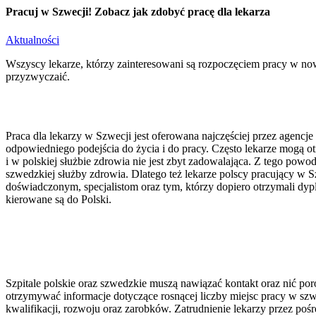
Pracuj w Szwecji! Zobacz jak zdobyć pracę dla lekarza
Aktualności
Wszyscy lekarze, którzy zainteresowani są rozpoczęciem pracy w now
przyzwyczaić.
Praca dla lekarzy w Szwecji jest oferowana najczęściej przez agen
odpowiedniego podejścia do życia i do pracy. Często lekarze mogą o
i w polskiej służbie zdrowia nie jest zbyt zadowalająca. Z tego powo
szwedzkiej służby zdrowia. Dlatego też lekarze polscy pracujący w 
doświadczonym, specjalistom oraz tym, którzy dopiero otrzymali dyp
kierowane są do Polski.
Szpitale polskie oraz szwedzkie muszą nawiązać kontakt oraz nić po
otrzymywać informacje dotyczące rosnącej liczby miejsc pracy w szwe
kwalifikacji, rozwoju oraz zarobków. Zatrudnienie lekarzy przez po