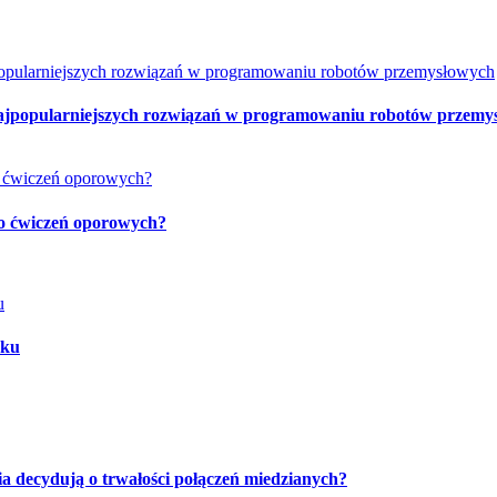
najpopularniejszych rozwiązań w programowaniu robotów przemy
 do ćwiczeń oporowych?
oku
ia decydują o trwałości połączeń miedzianych?