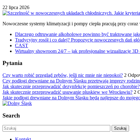
22 lipca 2026
Nowoczesne systemy klimatyzacji i pompy ciepła pracują przy coraz
Dlaczego odtruwanie alkoholowe powinno być traktowane jako e
Tradycyjny rosół i co dalej? Propozycje nowoczesnych dań głó
CAST
Wirtualny showroom 24/7 – jak profesjonalne wizualizacje 3D 
Pytania
Czy warto robić przegląd zębów, jeśli nic mnie nie niepokoi?
2 Odpo
Czy podłogi drewniane na Dolnym Śląsku przetrwają imprezy rodzin
Jak skutecznie przeprowadzić dezynfekcję pomieszczeń po chorobie?
Jak skutecznie przeprowadzić usuwanie pluskiew we Wrocławiu?
2 
Jakie podłogi drewniane na Dolnym Śląsku będą najlepsze do mojeg
Search
Kontakt