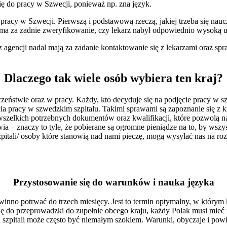
się do pracy w Szwecji, ponieważ np. zna język.
racy w Szwecji. Pierwszą i podstawową rzeczą, jakiej trzeba się nauczy
a za zadnie zweryfikowanie, czy lekarz nabył odpowiednio wysoką um
z agencji nadal mają za zadanie kontaktowanie się z lekarzami oraz s
Dlaczego tak wiele osób wybiera ten kraj?
eństwie oraz w pracy. Każdy, kto decyduje się na podjęcie pracy w s
ia pracy w szwedzkim szpitalu. Takimi sprawami są zapoznanie się z k
szelkich potrzebnych dokumentów oraz kwalifikacji, które pozwolą 
a – znaczy to tyle, że pobierane są ogromne pieniądze na to, by wszys
pitali/ osoby które stanowią nad nami pieczę, mogą wysyłać nas na roz
Przystosowanie się do warunków i nauka języka
powinno potrwać do trzech miesięcy. Jest to termin optymalny, w który
ię do przeprowadzki do zupełnie obcego kraju, każdy Polak musi mieć n
h szpitali może często być niemałym szokiem. Warunki, obyczaje i po