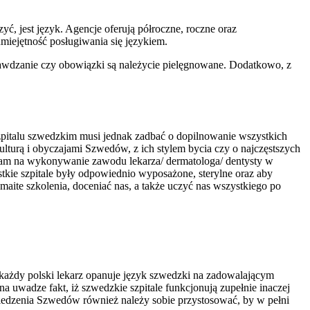
ć, jest język. Agencje oferują półroczne, roczne oraz
iejętność posługiwania się językiem.
prawdzanie czy obowiązki są należycie pielęgnowane. Dodatkowo, z
zpitalu szwedzkim musi jednak zadbać o dopilnowanie wszystkich
ulturą i obyczajami Szwedów, z ich stylem bycia czy o najczęstszych
nam na wykonywanie zawodu lekarza/ dermatologa/ dentysty w
tkie szpitale były odpowiednio wyposażone, sterylne oraz aby
maite szkolenia, doceniać nas, a także uczyć nas wszystkiego po
m każdy polski lekarz opanuje język szwedzki na zadowalającym
a uwadze fakt, iż szwedzkie szpitale funkcjonują zupełnie inaczej
wiedzenia Szwedów również należy sobie przystosować, by w pełni