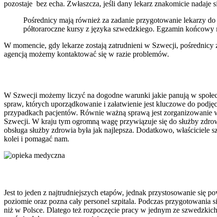
pozostaje bez echa. Zwłaszcza, jeśli dany lekarz znakomicie nadaje 
Pośrednicy mają również za zadanie przygotowanie lekarzy do p
półtoraroczne kursy z języka szwedzkiego. Egzamin końcowy m
W momencie, gdy lekarze zostają zatrudnieni w Szwecji, pośrednicy 
agencją możemy kontaktować się w razie problemów.
W Szwecji możemy liczyć na dogodne warunki jakie panują w społecz
spraw, których uporządkowanie i załatwienie jest kluczowe do podjęc
przypadkach pacjentów. Równie ważną sprawą jest zorganizowanie w
Szwecji. W kraju tym ogromną wagę przywiązuje się do służby zdrowi
obsługa służby zdrowia była jak najlepsza. Dodatkowo, właściciele sz
kolei i pomagać nam.
Jest to jeden z najtrudniejszych etapów, jednak przystosowanie się 
poziomie oraz pozna cały personel szpitala. Podczas przygotowania s
niż w Polsce. Dlatego też rozpoczęcie pracy w jednym ze szwedzkic