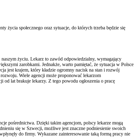
 życia społecznego oraz sytuacje, do których trzeba będzie się
y w naszym życiu. Lekarz to zawód odpowiedzialny, wymagający
iększymi zarobkami. Jednakże, warto pamiętać, że sytuacja w Polsce
ja jest krajem, który kładzie ogromny nacisk na stan i rozwój
ść rozwoju. Wiele agencji może proponować lekarzom
 od lat brakuje lekarzy. Z tego powodu ogłoszenia o pracę
encje pośrednictwa. Dzięki takim agencjom, polscy lekarze mogą
udnieniu się w Szwecji, możliwe jest znaczne podniesienie swoich
 wpłynęły do firmy. Wykazane zainteresowanie taką formą pracy nie