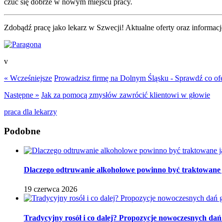
czuć się dobrze w nowym miejscu pracy.
Zdobądź pracę jako lekarz w Szwecji! Aktualne oferty oraz informacj
v
« Wcześniejsze
Prowadzisz firmę na Dolnym Śląsku - Sprawdź co of
Następne »
Jak za pomocą zmysłów zawrócić klientowi w głowie
praca dla lekarzy
Podobne
Dlaczego odtruwanie alkoholowe powinno być traktowane ja
19 czerwca 2026
Tradycyjny rosół i co dalej? Propozycje nowoczesnych dań